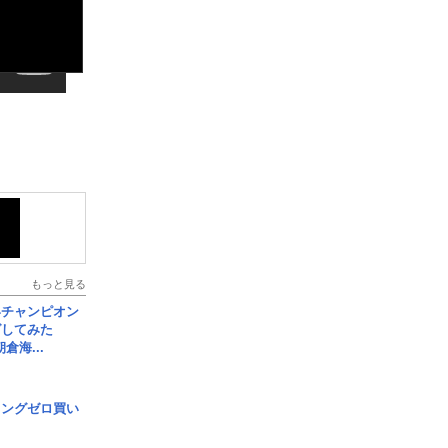
もっと見る
界チャンピオン
グしてみた
倉海...
ロングゼロ買い