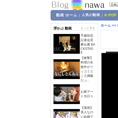
動画 ホーム
人気の動画
|
|
K-POP
ホーム
>>
浮かぶ 動画
もっと見る
手越祐也
記者会見
舞台裏 BA
CKSTAG
E
【衝撃】
料理の失
敗作がツ
ッコミど
ころ満載
だっ...
お家デー
ト当日ゥ
【漫画】
美人なの
に結婚で