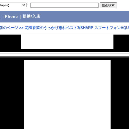
提携/入店
|
iPhone
|
前のページ
>>
花澤香菜のうっかり忘れベスト3(SHARP スマートフォンAQU