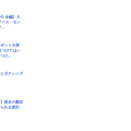
H1 全編】大
 アース・モン
..
スポット大突
見つけてはい
け...
手とボクシング
レ】彼女の親友
コられる彼氏