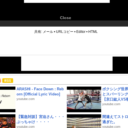
Close
6
共有:
メール
•
URLコピー
•
Editor
•
HTML
画
ARASHI - Face Down : Reb
ボクシング世
orn [Official Lyric Video]
とスパーリン
youtube.com
【京口紘人VS朝
youtube.com
【緊急対談】宮迫さん・・・
間違えてスト
ぶっちゃけ・・・・
過ぎた。
youtube.com
youtube.com