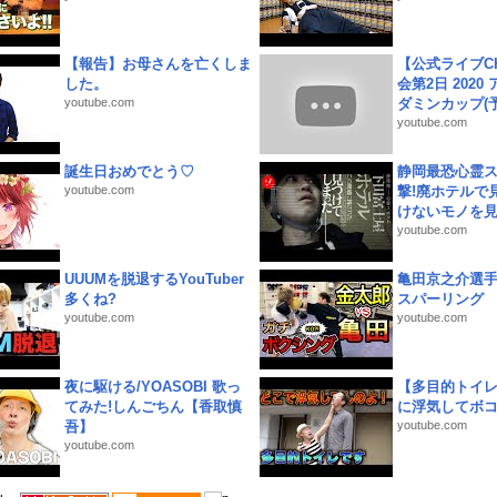
【報告】お母さんを亡くしま
【公式ライブC
した。
会第2日 2020
youtube.com
ダミンカップ(予.
youtube.com
誕生日おめでとう♡
静岡最恐心霊
youtube.com
撃!廃ホテルで
けないモノを見つ
youtube.com
UUUMを脱退するYouTuber
亀田京之介選
多くね?
スパーリング
youtube.com
youtube.com
夜に駆ける/YOASOBI 歌っ
【多目的トイ
てみた!しんごちん【香取慎
に浮気してボ
吾】
youtube.com
youtube.com