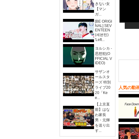
きない女
【マン
ガ...
[BE ORIGI
NAL] SEV
ENTEEN
(세븐틴)
'Left...
ヨルシカ -
思想犯(O
FFICIAL V
IDEO)
サザンオ
ールスタ
ーズ 特別
人気の動
ライブ20
20「Ke
e...
【上京直
前】はな
わ家長
男・元輝
を送り出
す...