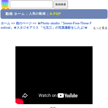
動画 ホーム
人気の動画
|
|
K-POP
ホーム
>>
前のページ
>>
★Photo studio「Seven-Five-Three F
estival」★スタジオアリス 「七五三」の写真撮影をしたよ!★
もっと見る