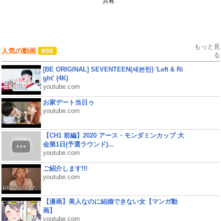
共有:
もっと見
人気の動画
る
[BE ORIGINAL] SEVENTEEN(세븐틴) 'Left & Ri
ght' (4K)
youtube.com
お家デート当日ゥ
youtube.com
【CH1 前編】2020 アース・モンダミンカップ 大
会第1日(予選ラウンド)...
youtube.com
ご紹介します!!!
youtube.com
【漫画】美人なのに結婚できない女【マンガ動
画】
youtube.com