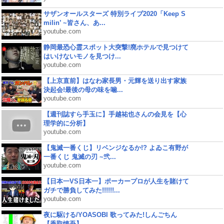
サザンオールスターズ 特別ライブ2020「Keep S
milin’ ~皆さん、あ...
youtube.com
静岡最恐心霊スポット大突撃!廃ホテルで見つけて
はいけないモノを見つけ...
youtube.com
【上京直前】はなわ家長男・元輝を送り出す家族
決起会!最後の母の味を噛...
youtube.com
【週刊誌すら手玉に】手越祐也さんの会見を【心
理学的に分析】
youtube.com
【鬼滅一番くじ】リベンジなるか!? よゐこ有野が
一番くじ 鬼滅の刃 ~弐...
youtube.com
【日本一VS日本一】ポーカープロが人生を賭けて
ガチで勝負してみた!!!!!!...
youtube.com
夜に駆ける/YOASOBI 歌ってみた!しんごちん
【香取慎吾】