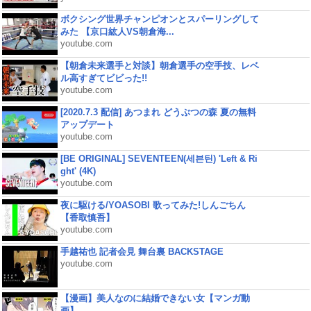
ボクシング世界チャンピオンとスパーリングして
みた 【京口紘人VS朝倉海...
youtube.com
【朝倉未来選手と対談】朝倉選手の空手技、レベ
ル高すぎてビビった!!
youtube.com
[2020.7.3 配信] あつまれ どうぶつの森 夏の無料
アップデート
youtube.com
[BE ORIGINAL] SEVENTEEN(세븐틴) 'Left & Ri
ght' (4K)
youtube.com
夜に駆ける/YOASOBI 歌ってみた!しんごちん
【香取慎吾】
youtube.com
手越祐也 記者会見 舞台裏 BACKSTAGE
youtube.com
【漫画】美人なのに結婚できない女【マンガ動
画】