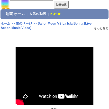
動画 ホーム
人気の動画
|
|
K-POP
ホーム
>>
前のページ
>>
Sailor Moon VS La Isla Bonita [Live
Action Music Video]
もっと見る