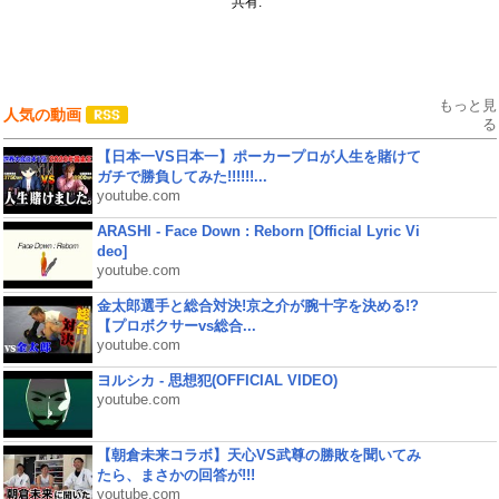
共有:
もっと見
人気の動画
る
【日本一VS日本一】ポーカープロが人生を賭けて
ガチで勝負してみた!!!!!!...
youtube.com
ARASHI - Face Down : Reborn [Official Lyric Vi
deo]
youtube.com
金太郎選手と総合対決!京之介が腕十字を決める!?
【プロボクサーvs総合...
youtube.com
ヨルシカ - 思想犯(OFFICIAL VIDEO)
youtube.com
【朝倉未来コラボ】天心VS武尊の勝敗を聞いてみ
たら、まさかの回答が!!!
youtube.com