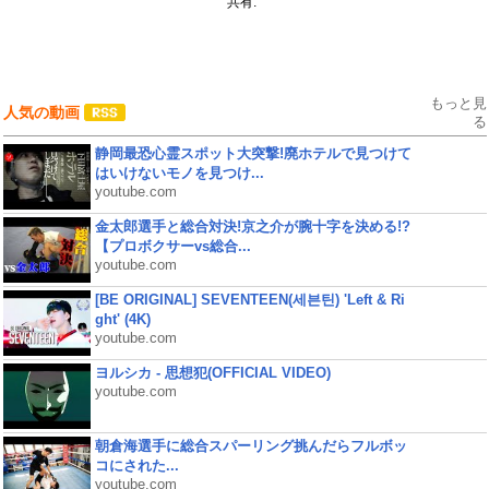
共有:
もっと見
人気の動画
る
静岡最恐心霊スポット大突撃!廃ホテルで見つけて
はいけないモノを見つけ...
youtube.com
金太郎選手と総合対決!京之介が腕十字を決める!?
【プロボクサーvs総合...
youtube.com
[BE ORIGINAL] SEVENTEEN(세븐틴) 'Left & Ri
ght' (4K)
youtube.com
ヨルシカ - 思想犯(OFFICIAL VIDEO)
youtube.com
朝倉海選手に総合スパーリング挑んだらフルボッ
コにされた...
youtube.com