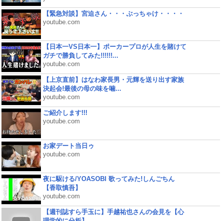
【緊急対談】宮迫さん・・・ぶっちゃけ・・・・
youtube.com
【日本一VS日本一】ポーカープロが人生を賭けて
ガチで勝負してみた!!!!!!...
youtube.com
【上京直前】はなわ家長男・元輝を送り出す家族
決起会!最後の母の味を噛...
youtube.com
ご紹介します!!!
youtube.com
お家デート当日ゥ
youtube.com
夜に駆ける/YOASOBI 歌ってみた!しんごちん
【香取慎吾】
youtube.com
【週刊誌すら手玉に】手越祐也さんの会見を【心
理学的に分析】