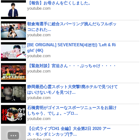
【報告】お母さんを亡くしました。
youtube.com
朝倉海選手に総合スパーリング挑んだらフルボッ
コにされた...
youtube.com
[BE ORIGINAL] SEVENTEEN(세븐틴) 'Left & Ri
ght' (4K)
youtube.com
【緊急対談】宮迫さん・・・ぶっちゃけ・・・・
youtube.com
静岡最恐心霊スポット大突撃!廃ホテルで見つけて
はいけないモノを見つけ...
youtube.com
石橋貴明がゴイスーなスポーツニュースをお届け
しちゃう、でしょ。~プロ...
youtube.com
【公式ライブCH1 全編】大会第2日 2020 アー
ス・モンダミンカップ(予...
youtube.com