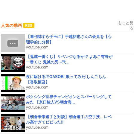
もっと見
人気の動画
る
【週刊誌すら手玉に】手越祐也さんの会見を【心
理学的に分析】
youtube.com
【鬼滅一番くじ】リベンジなるか!? よゐこ有野が
一番くじ 鬼滅の刃 ~弐...
youtube.com
夜に駆ける/YOASOBI 歌ってみた!しんごちん
【香取慎吾】
youtube.com
ボクシング世界チャンピオンとスパーリングして
みた 【京口紘人VS朝倉海...
youtube.com
【朝倉未来選手と対談】朝倉選手の空手技、レベ
ル高すぎてビビった!!
youtube.com