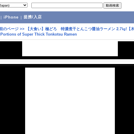
提携/入店
|
iPhone
|
前のページ
>>
【大食い】極どろ 特濃煮干とんこつ醤油ラーメン 2.7㎏!【
rtions of Super Thick Tonkotsu Ramen