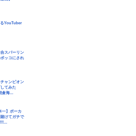
YouTuber
総合スパーリン
ルボッコにされ
界チャンピオン
グしてみた
倉海...
本一】ポーカ
を賭けてガチで
!...