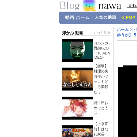
動画 ホーム
人気の動画
|
|
K-POP
ホーム
>>
浮かぶ 動画
もっと見る
ゆうか】 5 Po
ヨルシカ -
思想犯(O
FFICIAL V
IDEO)
【衝撃】
料理の失
敗作がツ
ッコミど
ころ満載
だっ...
誕生日お
めでとう
♡
【上京直
前】はな
わ家長