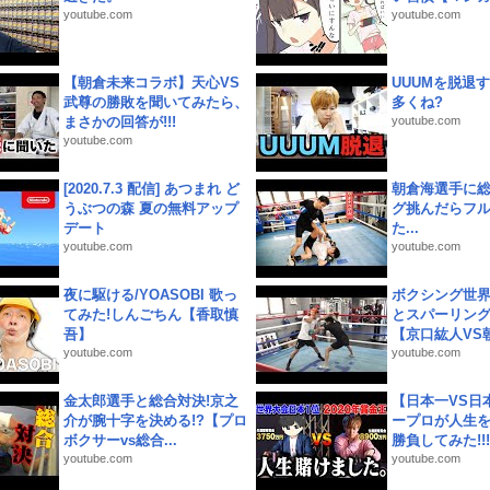
youtube.com
youtube.com
【朝倉未来コラボ】天心VS
UUUMを脱退する
武尊の勝敗を聞いてみたら、
多くね?
まさかの回答が!!!
youtube.com
youtube.com
[2020.7.3 配信] あつまれ ど
朝倉海選手に
うぶつの森 夏の無料アップ
グ挑んだらフ
デート
た...
youtube.com
youtube.com
夜に駆ける/YOASOBI 歌っ
ボクシング世
てみた!しんごちん【香取慎
とスパーリン
吾】
【京口紘人VS朝
youtube.com
youtube.com
金太郎選手と総合対決!京之
【日本一VS日
介が腕十字を決める!?【プロ
ープロが人生
ボクサーvs総合...
勝負してみた!!!!!
youtube.com
youtube.com