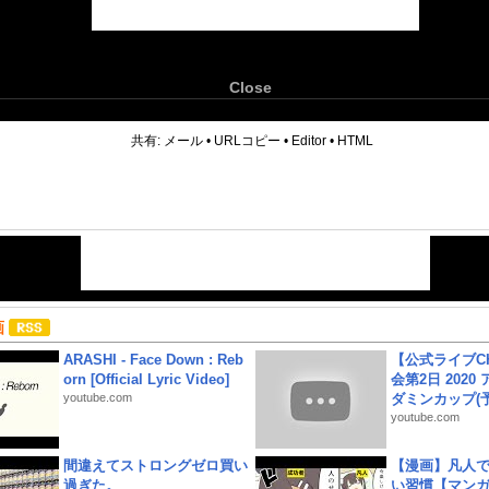
Close
6
共有:
メール
•
URLコピー
•
Editor
•
HTML
画
ARASHI - Face Down : Reb
【公式ライブC
orn [Official Lyric Video]
会第2日 2020
youtube.com
ダミンカップ(予.
youtube.com
間違えてストロングゼロ買い
【漫画】凡人
過ぎた。
い習慣【マン