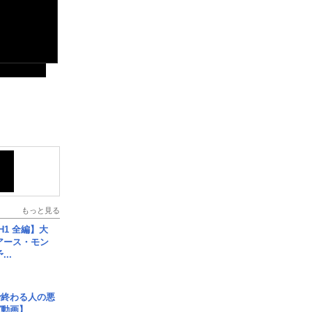
もっと見る
H1 全編】大
 アース・モン
..
で終わる人の悪
ガ動画】