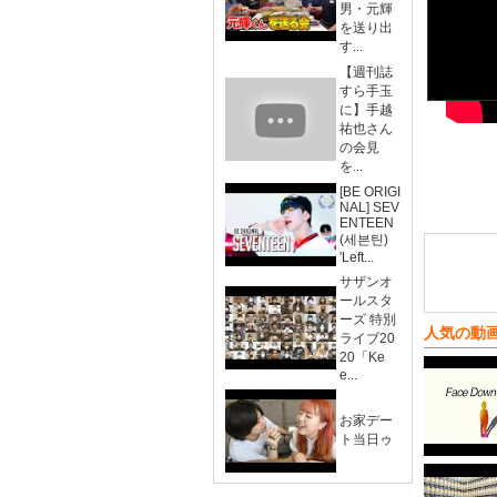
男・元輝
を送り出
す...
【週刊誌
すら手玉
に】手越
祐也さん
の会見
を...
[BE ORIGI
NAL] SEV
ENTEEN
(세븐틴)
'Left...
サザンオ
ールスタ
ーズ 特別
人気の動
ライブ20
20「Ke
e...
お家デー
ト当日ゥ