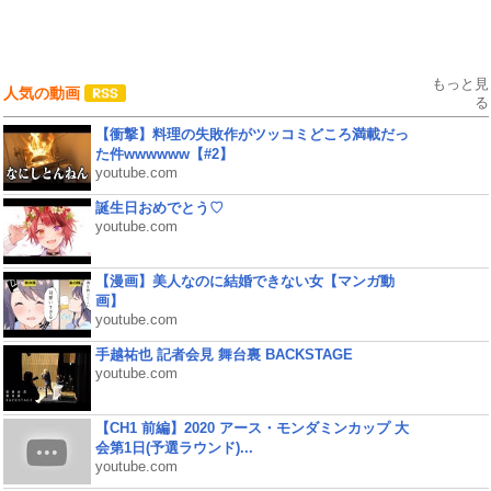
もっと見
人気の動画
る
【衝撃】料理の失敗作がツッコミどころ満載だっ
た件wwwwww【#2】
youtube.com
誕生日おめでとう♡
youtube.com
【漫画】美人なのに結婚できない女【マンガ動
画】
youtube.com
手越祐也 記者会見 舞台裏 BACKSTAGE
youtube.com
【CH1 前編】2020 アース・モンダミンカップ 大
会第1日(予選ラウンド)...
youtube.com