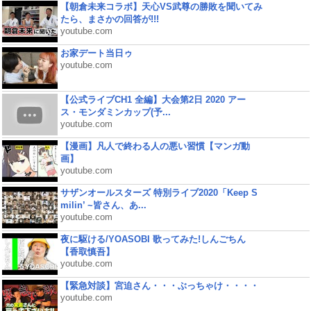
【朝倉未来コラボ】天心VS武尊の勝敗を聞いてみ
たら、まさかの回答が!!!
youtube.com
お家デート当日ゥ
youtube.com
【公式ライブCH1 全編】大会第2日 2020 アー
ス・モンダミンカップ(予...
youtube.com
【漫画】凡人で終わる人の悪い習慣【マンガ動
画】
youtube.com
サザンオールスターズ 特別ライブ2020「Keep S
milin’ ~皆さん、あ...
youtube.com
夜に駆ける/YOASOBI 歌ってみた!しんごちん
【香取慎吾】
youtube.com
【緊急対談】宮迫さん・・・ぶっちゃけ・・・・
youtube.com