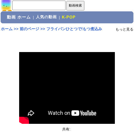
動画 ホーム
人気の動画
|
|
K-POP
ホーム
>>
前のページ
>>
フライパンひとつで!もつ煮込み
もっと見る
共有: