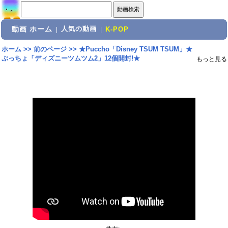
動画 ホーム
人気の動画
|
|
K-POP
ホーム
>>
前のページ
>>
★Puccho「Disney TSUM TSUM」★
ぷっちょ「ディズニーツムツム2」12個開封!★
もっと見る