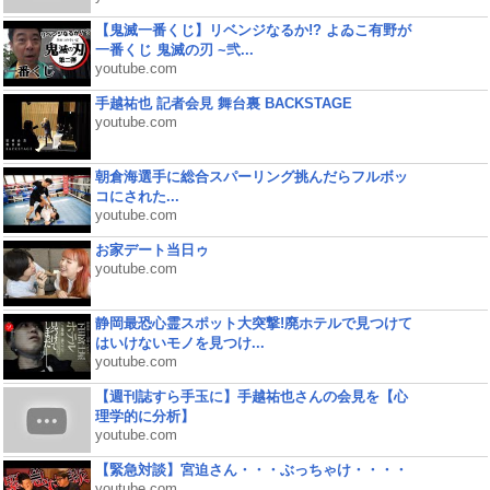
【鬼滅一番くじ】リベンジなるか!? よゐこ有野が
一番くじ 鬼滅の刃 ~弐...
youtube.com
手越祐也 記者会見 舞台裏 BACKSTAGE
youtube.com
朝倉海選手に総合スパーリング挑んだらフルボッ
コにされた...
youtube.com
お家デート当日ゥ
youtube.com
静岡最恐心霊スポット大突撃!廃ホテルで見つけて
はいけないモノを見つけ...
youtube.com
【週刊誌すら手玉に】手越祐也さんの会見を【心
理学的に分析】
youtube.com
【緊急対談】宮迫さん・・・ぶっちゃけ・・・・
youtube.com