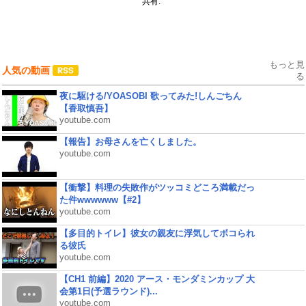
共有:
もっと見
人気の動画
る
夜に駆ける/YOASOBI 歌ってみた!しんごちん
【香取慎吾】
youtube.com
【報告】お母さんを亡くしました。
youtube.com
【衝撃】料理の失敗作がツッコミどころ満載だっ
た件wwwwww【#2】
youtube.com
【多目的トイレ】彼女の親友に浮気してボコられ
る彼氏
youtube.com
【CH1 前編】2020 アース・モンダミンカップ 大
会第1日(予選ラウンド)...
youtube.com