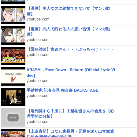
【漫画】美人なのに結婚できない女【マンガ動
画】
youtube.com
【漫画】凡人で終わる人の悪い習慣【マンガ動
画】
youtube.com
【緊急対談】宮迫さん・・・ぶっちゃけ・・・・
youtube.com
ARASHI - Face Down : Reborn [Official Lyric Vi
deo]
youtube.com
手越祐也 記者会見 舞台裏 BACKSTAGE
youtube.com
【週刊誌すら手玉に】手越祐也さんの会見を【心
理学的に分析】
youtube.com
【上京直前】はなわ家長男・元輝を送り出す家族
決起会!最後の母の味を噛...