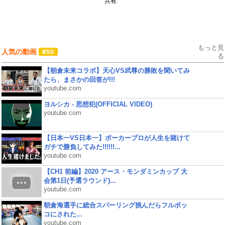
共有:
もっと見
人気の動画
る
【朝倉未来コラボ】天心VS武尊の勝敗を聞いてみ
たら、まさかの回答が!!!
youtube.com
ヨルシカ - 思想犯(OFFICIAL VIDEO)
youtube.com
【日本一VS日本一】ポーカープロが人生を賭けて
ガチで勝負してみた!!!!!!...
youtube.com
【CH1 前編】2020 アース・モンダミンカップ 大
会第1日(予選ラウンド)...
youtube.com
朝倉海選手に総合スパーリング挑んだらフルボッ
コにされた...
youtube.com