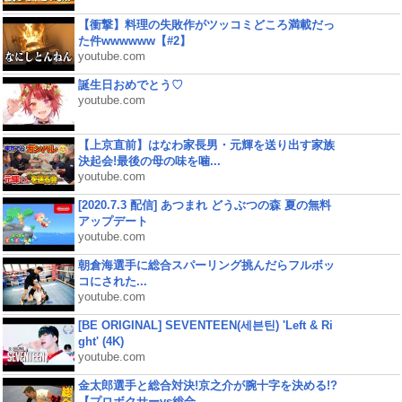
【衝撃】料理の失敗作がツッコミどころ満載だっ
た件wwwwww【#2】
youtube.com
誕生日おめでとう♡
youtube.com
【上京直前】はなわ家長男・元輝を送り出す家族
決起会!最後の母の味を噛...
youtube.com
[2020.7.3 配信] あつまれ どうぶつの森 夏の無料
アップデート
youtube.com
朝倉海選手に総合スパーリング挑んだらフルボッ
コにされた...
youtube.com
[BE ORIGINAL] SEVENTEEN(세븐틴) 'Left & Ri
ght' (4K)
youtube.com
金太郎選手と総合対決!京之介が腕十字を決める!?
【プロボクサーvs総合...