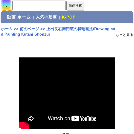
動画 ホーム
人気の動画
|
|
K-POP
ホーム
>>
前のページ
>>
上出長右衛門窯の祥瑞画法/Drawing an
d Painting Kutani Shonzui
もっと見る