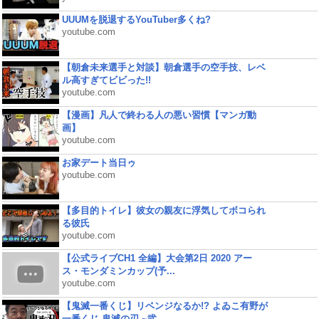
UUUMを脱退するYouTuber多くね?
youtube.com
【朝倉未来選手と対談】朝倉選手の空手技、レベ
ル高すぎてビビった!!
youtube.com
【漫画】凡人で終わる人の悪い習慣【マンガ動
画】
youtube.com
お家デート当日ゥ
youtube.com
【多目的トイレ】彼女の親友に浮気してボコられ
る彼氏
youtube.com
【公式ライブCH1 全編】大会第2日 2020 アー
ス・モンダミンカップ(予...
youtube.com
【鬼滅一番くじ】リベンジなるか!? よゐこ有野が
一番くじ 鬼滅の刃 ~弐...