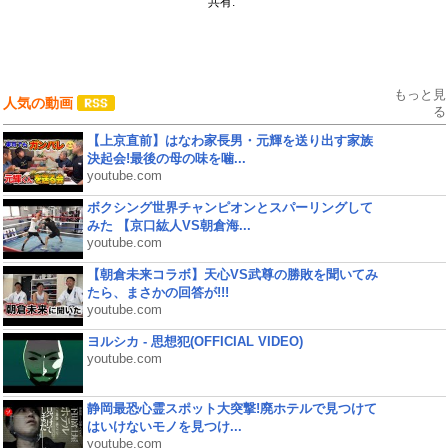
共有:
もっと見
人気の動画
る
【上京直前】はなわ家長男・元輝を送り出す家族
決起会!最後の母の味を噛...
youtube.com
ボクシング世界チャンピオンとスパーリングして
みた 【京口紘人VS朝倉海...
youtube.com
【朝倉未来コラボ】天心VS武尊の勝敗を聞いてみ
たら、まさかの回答が!!!
youtube.com
ヨルシカ - 思想犯(OFFICIAL VIDEO)
youtube.com
静岡最恐心霊スポット大突撃!廃ホテルで見つけて
はいけないモノを見つけ...
youtube.com