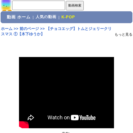
動画 ホーム
人気の動画
|
|
K-POP
ホーム
>>
前のページ
>>
【チョコエッグ】トムとジェリークリ
スマス ①【木下ゆうか】
もっと見る