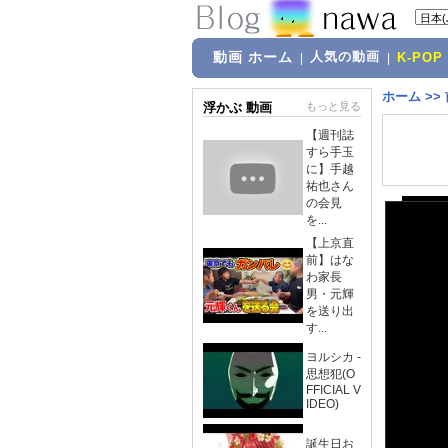
動画 ホーム
人気の動画
|
|
K-POP
ホーム
>>
浮かぶ 動画
もっと見る
【週刊誌
すら手玉
に】手越
祐也さん
の会見
を...
【上京直
前】はな
わ家長
男・元輝
を送り出
す...
ヨルシカ -
思想犯(O
FFICIAL V
IDEO)
誕生日お