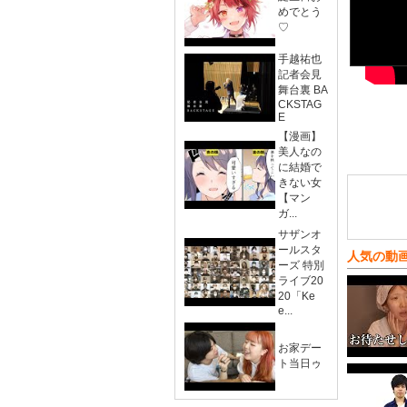
めでとう
♡
手越祐也
記者会見
舞台裏 BA
CKSTAG
E
【漫画】
美人なの
に結婚で
きない女
【マン
ガ...
サザンオ
ールスタ
人気の動
ーズ 特別
ライブ20
20「Ke
e...
お家デー
ト当日ゥ