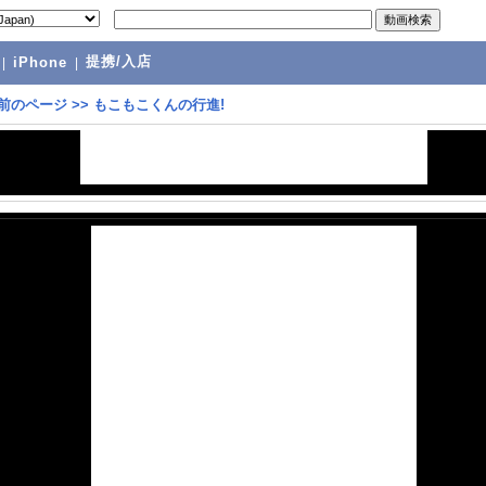
提携/入店
|
iPhone
|
前のページ
>>
もこもこくんの行進!