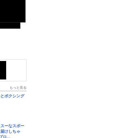
もっと見る
手とボクシング
イスーなスポー
お届けしちゃ
ロ...