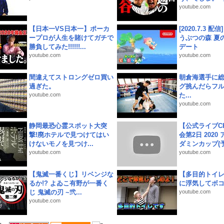
youtube.com
【日本一VS日本一】ポーカ
[2020.7.3 配
ープロが人生を賭けてガチで
うぶつの森 夏
勝負してみた!!!!!!...
デート
youtube.com
youtube.com
間違えてストロングゼロ買い
朝倉海選手に
過ぎた。
グ挑んだらフ
youtube.com
た...
youtube.com
静岡最恐心霊スポット大突
【公式ライブC
撃!廃ホテルで見つけてはい
会第2日 2020
けないモノを見つけ...
ダミンカップ(予.
youtube.com
youtube.com
【鬼滅一番くじ】リベンジな
【多目的トイ
るか!? よゐこ有野が一番く
に浮気してボ
じ 鬼滅の刃 ~弐...
youtube.com
youtube.com