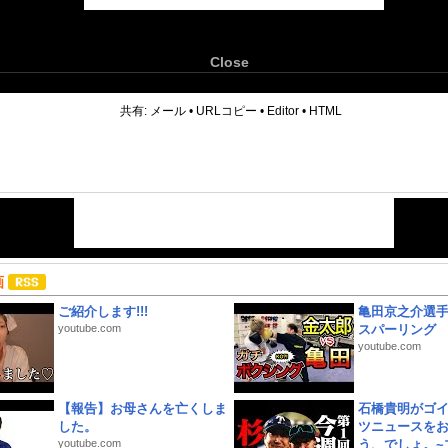
Close
6
共有:
メール
•
URLコピー
•
Editor
•
HTML
画
ご紹介します!!!
亀田京之介選
youtube.com
スパーリング
youtube.com
【報告】お母さんを亡くしま
石橋貴明がゴ
した。
ツニュースを
youtube.com
う、でしょ。~プ