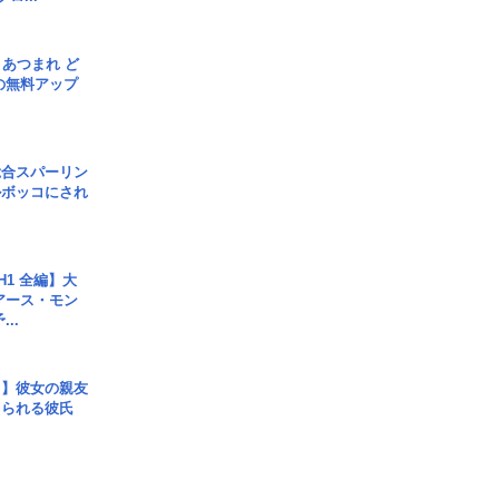
信] あつまれ ど
の無料アップ
総合スパーリン
ルボッコにされ
H1 全編】大
 アース・モン
..
レ】彼女の親友
コられる彼氏