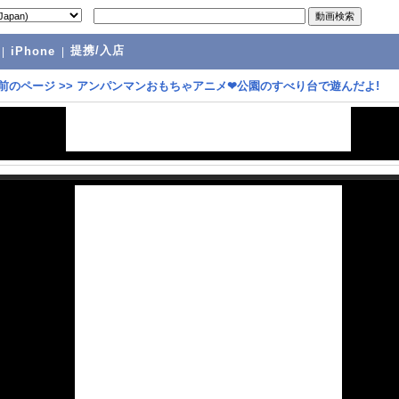
提携/入店
|
iPhone
|
前のページ
>>
アンパンマンおもちゃアニメ❤公園のすべり台で遊んだよ!