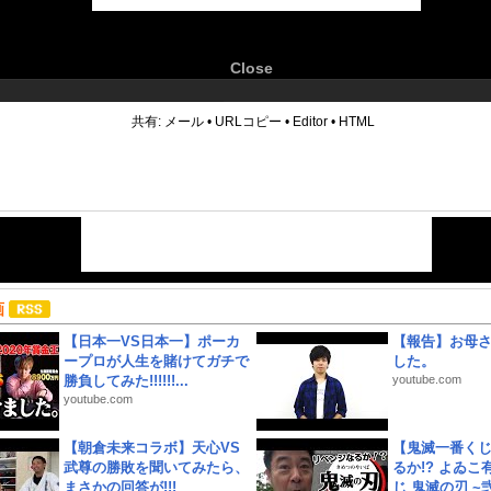
Close
6
共有:
メール
•
URLコピー
•
Editor
•
HTML
画
【日本一VS日本一】ポーカ
【報告】お母
ープロが人生を賭けてガチで
した。
勝負してみた!!!!!!...
youtube.com
youtube.com
【朝倉未来コラボ】天心VS
【鬼滅一番く
武尊の勝敗を聞いてみたら、
るか!? よゐ
まさかの回答が!!!
じ 鬼滅の刃 ~弐.