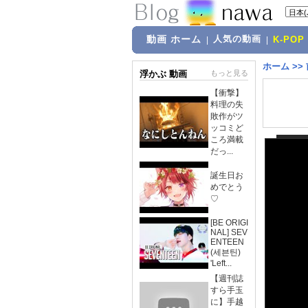
動画 ホーム
人気の動画
|
|
K-POP
ホーム
>>
浮かぶ 動画
もっと見る
【衝撃】
料理の失
敗作がツ
ッコミど
ころ満載
だっ...
誕生日お
めでとう
♡
[BE ORIGI
NAL] SEV
ENTEEN
(세븐틴)
'Left...
【週刊誌
すら手玉
に】手越