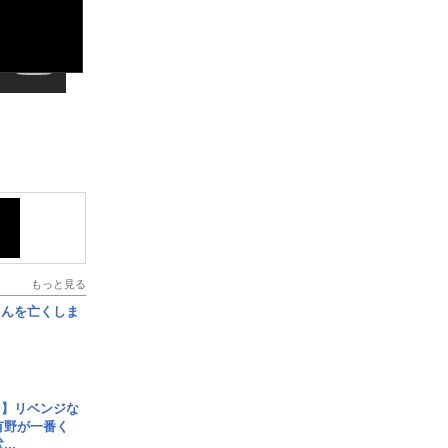
もっと見る
さんを亡くしま
じ】リベンジな
こ有野が一番く
..