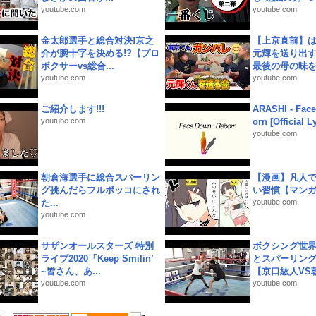
youtube.com
youtube.com
金太郎選手と総合対決!京之
【上京直前】
介が腕十字を決める!?【プロ
元輝を送り出す
ボクサーvs総合...
最後の母の味を噛
youtube.com
youtube.com
ご紹介します!!!
ARASHI - Face
youtube.com
orn [Official L
youtube.com
朝倉海選手に総合スパーリン
【漫画】凡人
グ挑んだらフルボッコにされ
い習慣【マン
た...
youtube.com
youtube.com
サザンオールスターズ 特別
ボクシング世
ライブ2020「Keep Smilin’
とスパーリン
~皆さん、あ...
【京口紘人VS朝
youtube.com
youtube.com