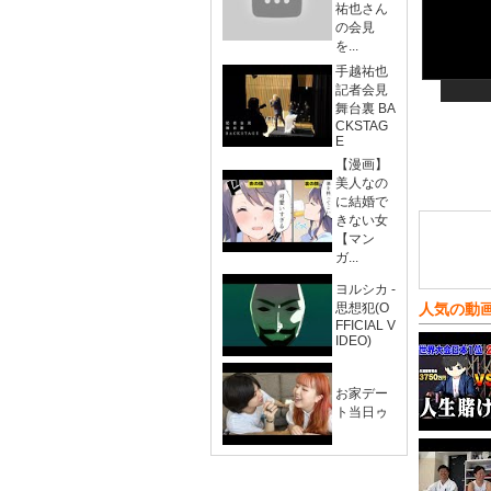
祐也さん
の会見
を...
手越祐也
記者会見
舞台裏 BA
CKSTAG
E
【漫画】
美人なの
に結婚で
きない女
【マン
ガ...
ヨルシカ -
思想犯(O
人気の動
FFICIAL V
IDEO)
お家デー
ト当日ゥ