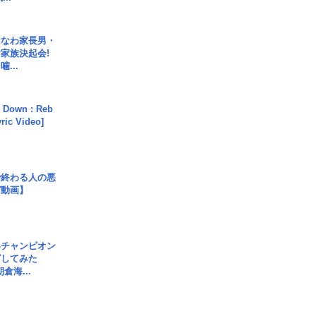
はなわ家長男・
家族決起会!
...
 Down : Reb
yric Video]
で終わる人の悪
ガ動画】
界チャンピオン
グしてみた
倉海...