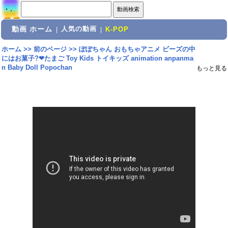
動画 ホーム
人気の動画
|
|
K-POP
ホーム
>>
前のページ
>>
ぽぽちゃん おもちゃアニメ ビーズの中
にはお菓子?❤たまご Toy Kids トイキッズ animation anpanma
n Baby Doll Popochan
もっと見る