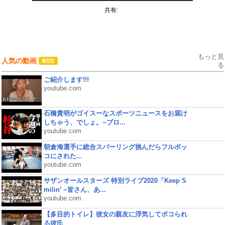
共有:
もっと見
人気の動画
る
ご紹介します!!!
youtube.com
石橋貴明がゴイスーなスポーツニュースをお届け
しちゃう、でしょ。~プロ...
youtube.com
朝倉海選手に総合スパーリング挑んだらフルボッ
コにされた...
youtube.com
サザンオールスターズ 特別ライブ2020「Keep S
milin’ ~皆さん、あ...
youtube.com
【多目的トイレ】彼女の親友に浮気してボコられ
る彼氏