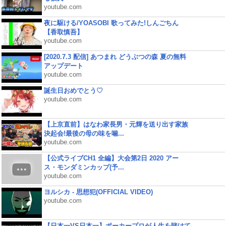
youtube.com
夜に駆ける/YOASOBI 歌ってみた!しんごちん
【香取慎吾】
youtube.com
[2020.7.3 配信] あつまれ どうぶつの森 夏の無料
アップデート
youtube.com
誕生日おめでとう♡
youtube.com
【上京直前】はなわ家長男・元輝を送り出す家族
決起会!最後の母の味を噛...
youtube.com
【公式ライブCH1 全編】大会第2日 2020 アー
ス・モンダミンカップ(予...
youtube.com
ヨルシカ - 思想犯(OFFICIAL VIDEO)
youtube.com
【日本一VS日本一】ポーカープロが人生を賭けて