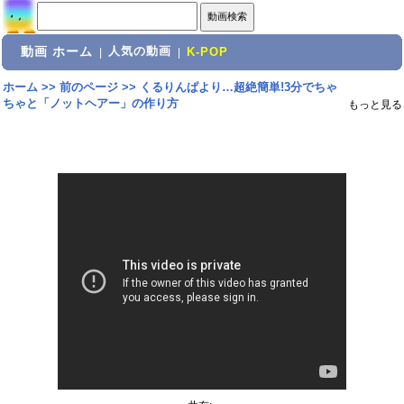
動画 ホーム
人気の動画
|
|
K-POP
ホーム
>>
前のページ
>>
くるりんぱより…超絶簡単!3分でちゃ
ちゃと「ノットヘアー」の作り方
もっと見る