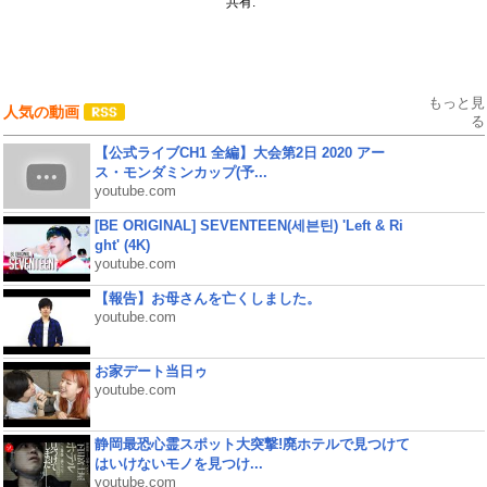
共有:
もっと見
人気の動画
る
【公式ライブCH1 全編】大会第2日 2020 アー
ス・モンダミンカップ(予...
youtube.com
[BE ORIGINAL] SEVENTEEN(세븐틴) 'Left & Ri
ght' (4K)
youtube.com
【報告】お母さんを亡くしました。
youtube.com
お家デート当日ゥ
youtube.com
静岡最恐心霊スポット大突撃!廃ホテルで見つけて
はいけないモノを見つけ...
youtube.com