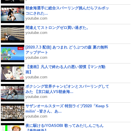
朝倉海選手に総合スパーリング挑んだらフルボッ
コにされた...
youtube.com
間違えてストロングゼロ買い過ぎた。
youtube.com
[2020.7.3 配信] あつまれ どうぶつの森 夏の無料
アップデート
youtube.com
【漫画】凡人で終わる人の悪い習慣【マンガ動
画】
youtube.com
ボクシング世界チャンピオンとスパーリングして
みた 【京口紘人VS朝倉海...
youtube.com
サザンオールスターズ 特別ライブ2020「Keep S
milin’ ~皆さん、あ...
youtube.com
夜に駆ける/YOASOBI 歌ってみた!しんごちん
【香取慎吾】