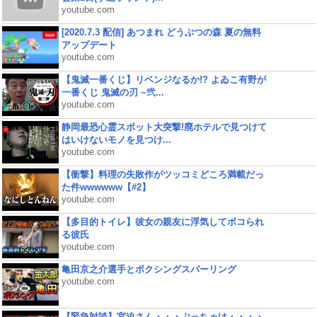
youtube.com
[2020.7.3 配信] あつまれ どうぶつの森 夏の無料
アップデート
youtube.com
【鬼滅一番くじ】リベンジなるか!? よゐこ有野が
一番くじ 鬼滅の刃 ~弐...
youtube.com
静岡最恐心霊スポット大突撃!廃ホテルで見つけて
はいけないモノを見つけ...
youtube.com
【衝撃】料理の失敗作がツッコミどころ満載だっ
た件wwwwww【#2】
youtube.com
【多目的トイレ】彼女の親友に浮気してボコられ
る彼氏
youtube.com
亀田京之介選手とボクシングスパーリング
youtube.com
【緊急対談】宮迫さん・・・ぶっちゃけ・・・・