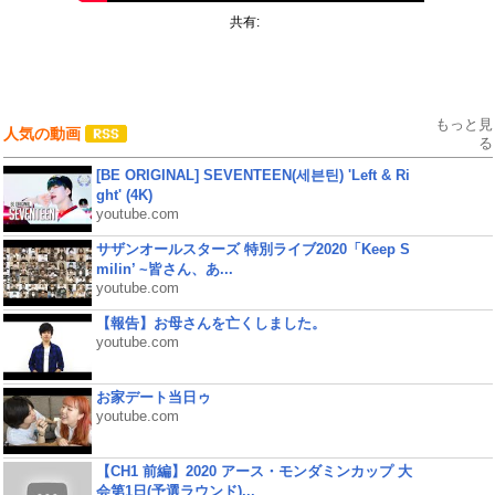
共有:
もっと見
人気の動画
る
[BE ORIGINAL] SEVENTEEN(세븐틴) 'Left & Ri
ght' (4K)
youtube.com
サザンオールスターズ 特別ライブ2020「Keep S
milin’ ~皆さん、あ...
youtube.com
【報告】お母さんを亡くしました。
youtube.com
お家デート当日ゥ
youtube.com
【CH1 前編】2020 アース・モンダミンカップ 大
会第1日(予選ラウンド)...