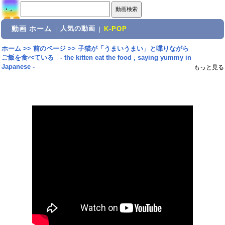
動画 ホーム
人気の動画
|
|
K-POP
ホーム
>>
前のページ
>>
子猫が「うまいうまい」と喋りながら
ご飯を食べている - the kitten eat the food , saying yummy in
Japanese -
もっと見る