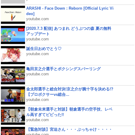
ARASHI - Face Down : Reborn [Official Lyric Vi
deo]
youtube.com
[2020.7.3 配信] あつまれ どうぶつの森 夏の無料
アップデート
youtube.com
誕生日おめでとう♡
youtube.com
亀田京之介選手とボクシングスパーリング
youtube.com
金太郎選手と総合対決!京之介が腕十字を決める!?
【プロボクサーvs総合...
youtube.com
【朝倉未来選手と対談】朝倉選手の空手技、レベ
ル高すぎてビビった!!
youtube.com
【緊急対談】宮迫さん・・・ぶっちゃけ・・・・
youtube.com