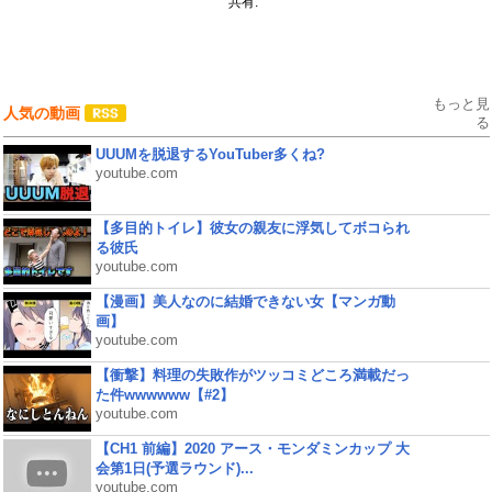
共有:
もっと見
人気の動画
る
UUUMを脱退するYouTuber多くね?
youtube.com
【多目的トイレ】彼女の親友に浮気してボコられ
る彼氏
youtube.com
【漫画】美人なのに結婚できない女【マンガ動
画】
youtube.com
【衝撃】料理の失敗作がツッコミどころ満載だっ
た件wwwwww【#2】
youtube.com
【CH1 前編】2020 アース・モンダミンカップ 大
会第1日(予選ラウンド)...
youtube.com