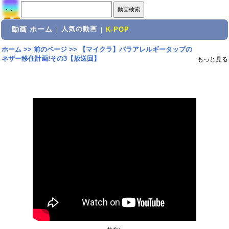
動画 ホーム
人気の動画
|
|
K-POP
ホーム
>>
前のページ
>>
【マイクラ】バラアレルギータップの
ネザー移住計画!その3【放送回】
もっと見る