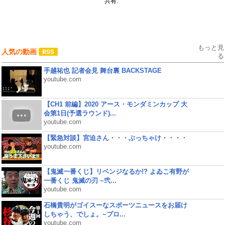
共有:
もっと見
人気の動画
る
手越祐也 記者会見 舞台裏 BACKSTAGE
youtube.com
【CH1 前編】2020 アース・モンダミンカップ 大
会第1日(予選ラウンド)...
youtube.com
【緊急対談】宮迫さん・・・ぶっちゃけ・・・・
youtube.com
【鬼滅一番くじ】リベンジなるか!? よゐこ有野が
一番くじ 鬼滅の刃 ~弐...
youtube.com
石橋貴明がゴイスーなスポーツニュースをお届け
しちゃう、でしょ。~プロ...
youtube.com