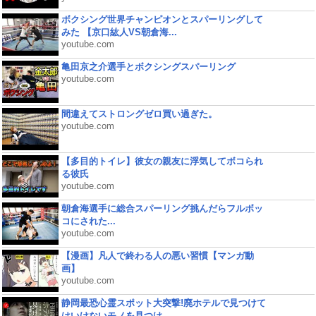
ボクシング世界チャンピオンとスパーリングして
みた 【京口紘人VS朝倉海...
youtube.com
亀田京之介選手とボクシングスパーリング
youtube.com
間違えてストロングゼロ買い過ぎた。
youtube.com
【多目的トイレ】彼女の親友に浮気してボコられ
る彼氏
youtube.com
朝倉海選手に総合スパーリング挑んだらフルボッ
コにされた...
youtube.com
【漫画】凡人で終わる人の悪い習慣【マンガ動
画】
youtube.com
静岡最恐心霊スポット大突撃!廃ホテルで見つけて
はいけないモノを見つけ...