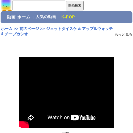
動画 ホーム
人気の動画
|
|
K-POP
ホーム
>>
前のページ
>>
ジェットダイスケ & アップルウォッチ
& チープカシオ
もっと見る