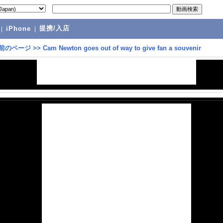
提携/入店
|
iPhone
|
前のページ
>>
Cam Newton goes out of way to give fan a souvenir