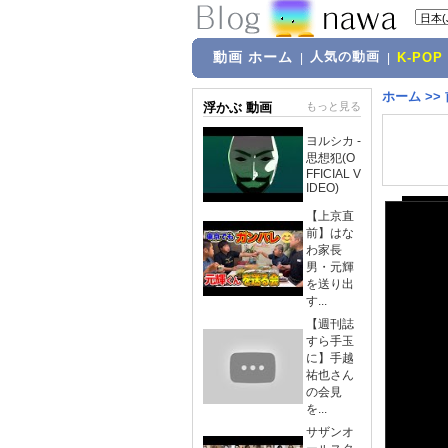
動画 ホーム
人気の動画
|
|
K-POP
ホーム
>>
浮かぶ 動画
もっと見る
ヨルシカ -
思想犯(O
FFICIAL V
IDEO)
【上京直
前】はな
わ家長
男・元輝
を送り出
す...
【週刊誌
すら手玉
に】手越
祐也さん
の会見
を...
サザンオ