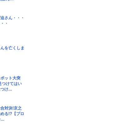
宮迫さん・・・
・・・
さんを亡くしま
スポット大突
見つけてはい
け...
合対決!京之
める!?【プロ
..