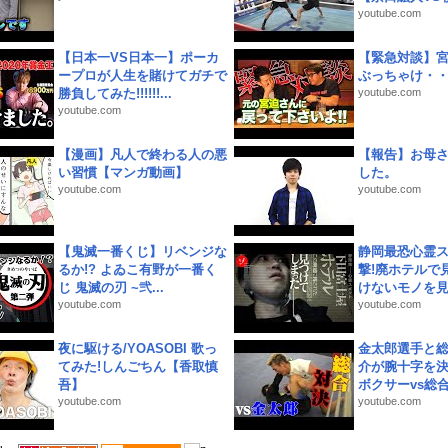
youtube.com
【日本一VS日本一】ポーカ
【緊急対談】
ープロが人生を賭けてガチで
ぶっちゃけ・
勝負してみた!!!!!!...
youtube.com
youtube.com
【漫画】凡人で終わる人の悪
【報告】お母
い習慣【マンガ動画】
した。
youtube.com
youtube.com
【鬼滅一番くじ】リベンジな
静岡最恐心霊
るか!? よゐこ有野が一番く
撃!廃ホテルで
じ 鬼滅の刃 ~弐...
けないモノを見つ
youtube.com
youtube.com
夜に駆ける/YOASOBI 歌っ
金太郎選手と総
てみた!しんごちん【香取慎
介が腕十字を決
吾】
ボクサーvs総合.
youtube.com
youtube.com