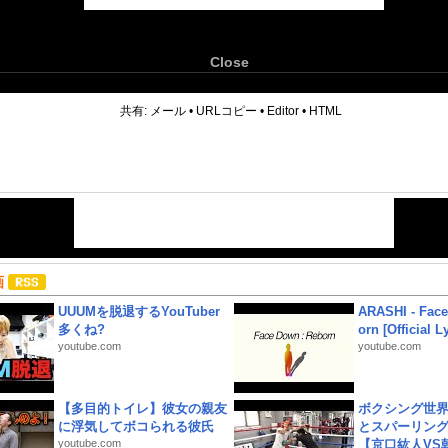
Close
6
共有:
メール
•
URLコピー
•
Editor
•
HTML
画
UUUMを脱退するYouTuber
ARASHI - Face
多くね?
orn [Official L
youtube.com
youtube.com
【多目的トイレ】彼女の親友
ボクシング世
に浮気してボコられる彼氏
とスパーリン
youtube.com
【京口紘人VS朝