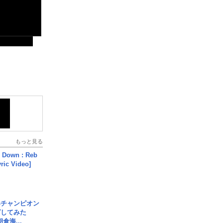
もっと見る
 Down : Reb
yric Video]
界チャンピオン
グしてみた
倉海...