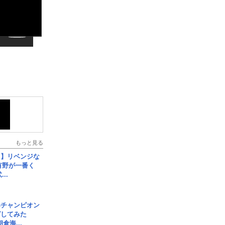
もっと見る
じ】リベンジな
こ有野が一番く
..
界チャンピオン
グしてみた
倉海...