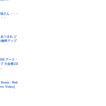
宮迫さん・・・
・・・
信] あつまれ ど
の無料アップ
020 アース・
プ 大会第1日
.
 Down : Reb
yric Video]