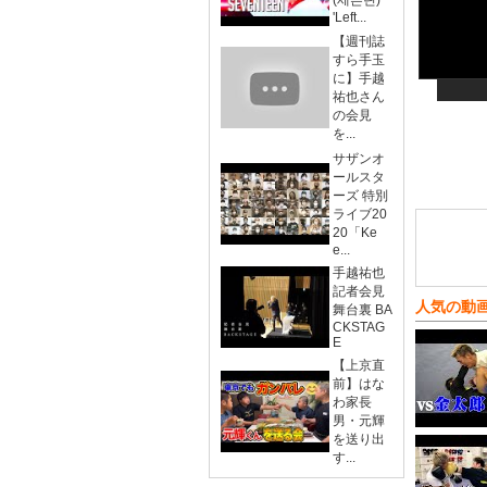
(세븐틴)
'Left...
【週刊誌
すら手玉
に】手越
祐也さん
の会見
を...
サザンオ
ールスタ
ーズ 特別
ライブ20
20「Ke
e...
手越祐也
記者会見
人気の動
舞台裏 BA
CKSTAG
E
【上京直
前】はな
わ家長
男・元輝
を送り出
す...