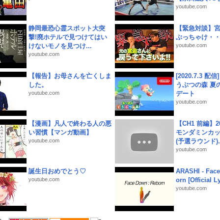
youtube.com
静岡最恐心霊スポット大突
【緊急対談】
撃!廃ホテルで見つけてはい
ぶっちゃけ・
けないモノを見つけ...
youtube.com
youtube.com
【報告】お母さんを亡くしま
[2020.7.3 配
した。
うぶつの森 夏
youtube.com
デート
youtube.com
【漫画】凡人で終わる人の悪
【CH1 前編】2
い習慣【マンガ動画】
モンダミンカッ
youtube.com
(予選ラウンド)..
youtube.com
誕生日おめでとう♡
ARASHI - Face
youtube.com
orn [Official L
youtube.com