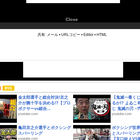
Close
6
共有:
メール
•
URLコピー
•
Editor
•
HTML
画
金太郎選手と総合対決!京之
【鬼滅一番く
介が腕十字を決める!?【プロ
るか!? よゐ
ボクサーvs総合...
じ 鬼滅の刃 ~弐.
youtube.com
youtube.com
亀田京之介選手とボクシング
ボクシング世
スパーリング
とスパーリン
youtube.com
【京口紘人VS朝