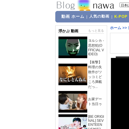
動画 ホーム
人気の動画
|
|
K-POP
ホーム
>>
浮かぶ 動画
もっと見る
ヨルシカ -
思想犯(O
FFICIAL V
IDEO)
【衝撃】
料理の失
敗作がツ
ッコミど
ころ満載
だっ...
お家デー
ト当日ゥ
[BE ORIGI
NAL] SEV
ENTEEN