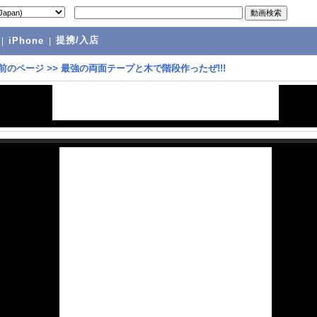
提携/入店
|
iPhone
|
前のページ
>>
最強の両面テープと木で階段作ったぜ!!!