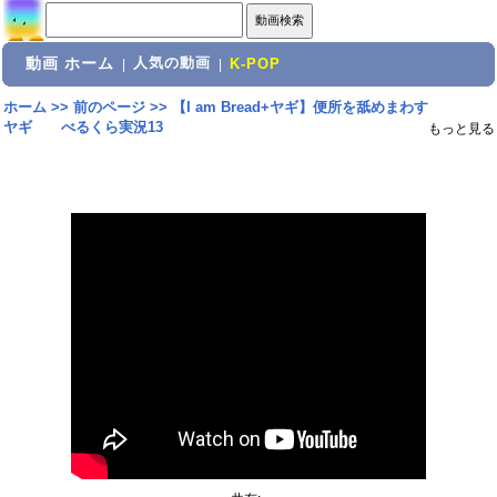
動画 ホーム
人気の動画
|
|
K-POP
ホーム
>>
前のページ
>>
【I am Bread+ヤギ】便所を舐めまわす
ヤギ べるくら実況13
もっと見る