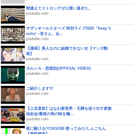
間違えてストロングゼロ買い過ぎた。
youtube.com
サザンオールスターズ 特別ライブ2020「Keep S
milin’ ~皆さん、あ...
youtube.com
【漫画】美人なのに結婚できない女【マンガ動
画】
youtube.com
ヨルシカ - 思想犯(OFFICIAL VIDEO)
youtube.com
ご紹介します!!!
youtube.com
【上京直前】はなわ家長男・元輝を送り出す家族
決起会!最後の母の味を噛...
youtube.com
夜に駆ける/YOASOBI 歌ってみた!しんごちん
【香取慎吾】