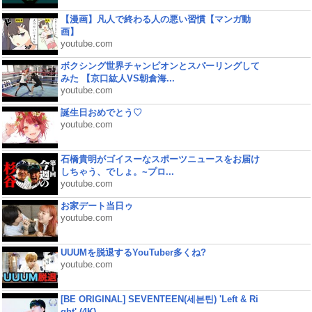
【漫画】凡人で終わる人の悪い習慣【マンガ動
画】
youtube.com
ボクシング世界チャンピオンとスパーリングして
みた 【京口紘人VS朝倉海...
youtube.com
誕生日おめでとう♡
youtube.com
石橋貴明がゴイスーなスポーツニュースをお届け
しちゃう、でしょ。~プロ...
youtube.com
お家デート当日ゥ
youtube.com
UUUMを脱退するYouTuber多くね?
youtube.com
[BE ORIGINAL] SEVENTEEN(세븐틴) 'Left & Ri
ght' (4K)