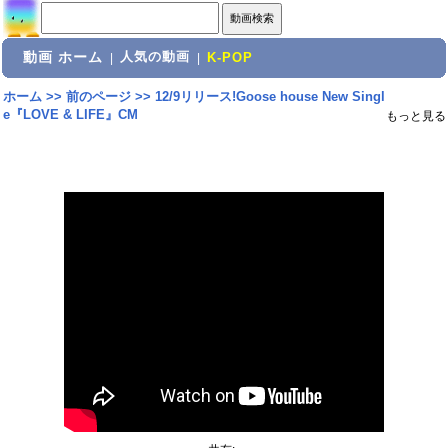
動画 ホーム
人気の動画
|
|
K-POP
ホーム
>>
前のページ
>>
12/9リリース!Goose house New Singl
e『LOVE & LIFE』CM
もっと見る