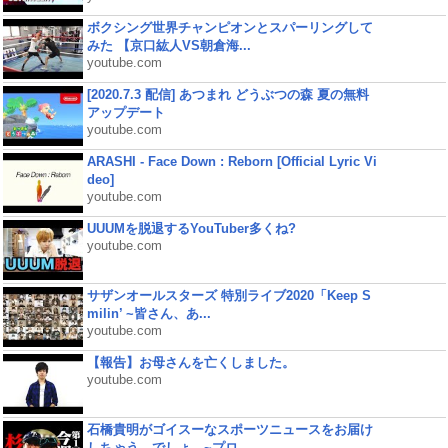
ボクシング世界チャンピオンとスパーリングして
みた 【京口紘人VS朝倉海...
youtube.com
[2020.7.3 配信] あつまれ どうぶつの森 夏の無料
アップデート
youtube.com
ARASHI - Face Down : Reborn [Official Lyric Vi
deo]
youtube.com
UUUMを脱退するYouTuber多くね?
youtube.com
サザンオールスターズ 特別ライブ2020「Keep S
milin’ ~皆さん、あ...
youtube.com
【報告】お母さんを亡くしました。
youtube.com
石橋貴明がゴイスーなスポーツニュースをお届け
しちゃう、でしょ。~プロ...