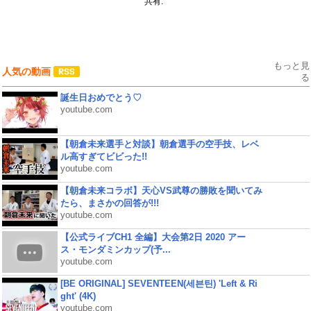
共有:
もっと見
人気の動画
る
誕生日おめでとう♡
youtube.com
【朝倉未来選手と対談】朝倉選手の空手技、レベ
ル高すぎてビビった!!
youtube.com
【朝倉未来コラボ】天心VS武尊の勝敗を聞いてみ
たら、まさかの回答が!!!
youtube.com
【公式ライブCH1 全編】大会第2日 2020 アー
ス・モンダミンカップ(予...
youtube.com
[BE ORIGINAL] SEVENTEEN(세븐틴) 'Left & Ri
ght' (4K)
youtube.com