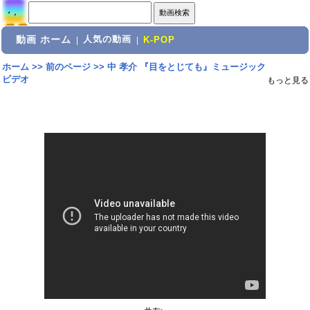
動画 ホーム
人気の動画
|
|
K-POP
ホーム
>>
前のページ
>>
中 孝介 『目をとじても』ミュージック
ビデオ
もっと見る