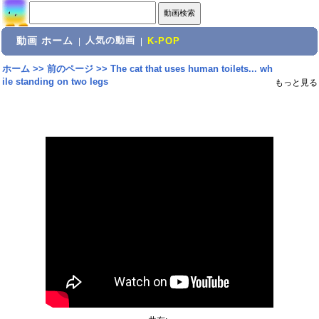
動画 ホーム
人気の動画
|
|
K-POP
ホーム
>>
前のページ
>>
The cat that uses human toilets... wh
ile standing on two legs
もっと見る