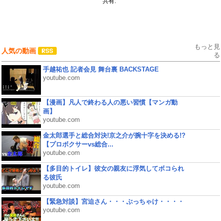
共有:
もっと見
人気の動画
る
手越祐也 記者会見 舞台裏 BACKSTAGE
youtube.com
【漫画】凡人で終わる人の悪い習慣【マンガ動
画】
youtube.com
金太郎選手と総合対決!京之介が腕十字を決める!?
【プロボクサーvs総合...
youtube.com
【多目的トイレ】彼女の親友に浮気してボコられ
る彼氏
youtube.com
【緊急対談】宮迫さん・・・ぶっちゃけ・・・・
youtube.com