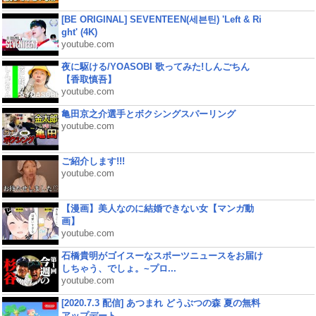
[BE ORIGINAL] SEVENTEEN(세븐틴) 'Left & Ri
ght' (4K)
youtube.com
夜に駆ける/YOASOBI 歌ってみた!しんごちん
【香取慎吾】
youtube.com
亀田京之介選手とボクシングスパーリング
youtube.com
ご紹介します!!!
youtube.com
【漫画】美人なのに結婚できない女【マンガ動
画】
youtube.com
石橋貴明がゴイスーなスポーツニュースをお届け
しちゃう、でしょ。~プロ...
youtube.com
[2020.7.3 配信] あつまれ どうぶつの森 夏の無料
アップデート