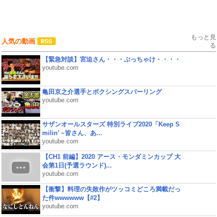
もっと見
人気の動画
る
【緊急対談】宮迫さん・・・ぶっちゃけ・・・・
youtube.com
亀田京之介選手とボクシングスパーリング
youtube.com
サザンオールスターズ 特別ライブ2020「Keep S
milin’ ~皆さん、あ...
youtube.com
【CH1 前編】2020 アース・モンダミンカップ 大
会第1日(予選ラウンド)...
youtube.com
【衝撃】料理の失敗作がツッコミどころ満載だっ
た件wwwwww【#2】
youtube.com