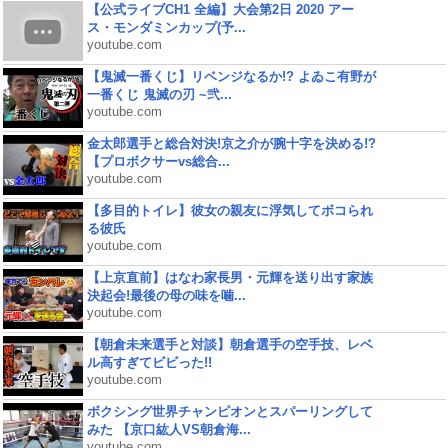
【公式ライブCH1 全編】大会第2日 2020 アー
ス・モンダミンカップ(予...
youtube.com
【鬼滅一番くじ】リベンジなるか!? よゐこ有野が
一番くじ 鬼滅の刃 ~弐...
youtube.com
金太郎選手と総合対決!京之介が腕十字を決める!?
【プロボクサーvs総合...
youtube.com
【多目的トイレ】彼女の親友に浮気してボコられ
る彼氏
youtube.com
【上京直前】はなわ家長男・元輝を送り出す家族
決起会!最後の母の味を噛...
youtube.com
【朝倉未来選手と対談】朝倉選手の空手技、レベ
ル高すぎてビビった!!
youtube.com
ボクシング世界チャンピオンとスパーリングして
みた 【京口紘人VS朝倉海...
youtube.com