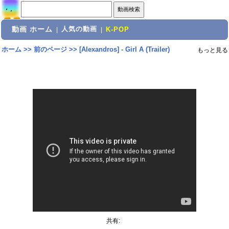
動画 ホーム
人気の動画
|
|
K-POP
ホーム
>>
前のページ
>>
[Alexandros] - Girl A (Trailer)
もっと見る
共有: