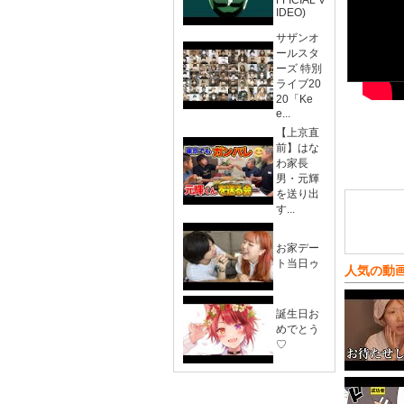
FFICIAL V
IDEO)
サザンオ
ールスタ
ーズ 特別
ライブ20
20「Ke
e...
【上京直
前】はな
わ家長
男・元輝
を送り出
す...
お家デー
ト当日ゥ
人気の動
誕生日お
めでとう
♡