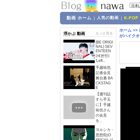
動画 ホーム
人気の動画
|
|
K-POP
ホーム
>>
浮かぶ 動画
もっと見る
がハイクオ
[BE ORIGI
NAL] SEV
ENTEEN
(세븐틴)
'Left...
手越祐也
記者会見
舞台裏 BA
CKSTAG
E
【週刊誌
すら手玉
に】手越
祐也さん
の会見
を...
ヨルシカ -
思想犯(O