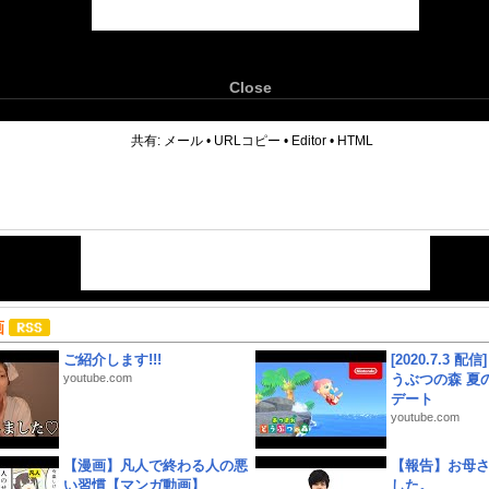
Close
6
共有:
メール
•
URLコピー
•
Editor
•
HTML
画
ご紹介します!!!
[2020.7.3 配
youtube.com
うぶつの森 夏
デート
youtube.com
【漫画】凡人で終わる人の悪
【報告】お母
い習慣【マンガ動画】
した。