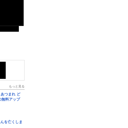
もっと見る
信] あつまれ ど
の無料アップ
さんを亡くしま