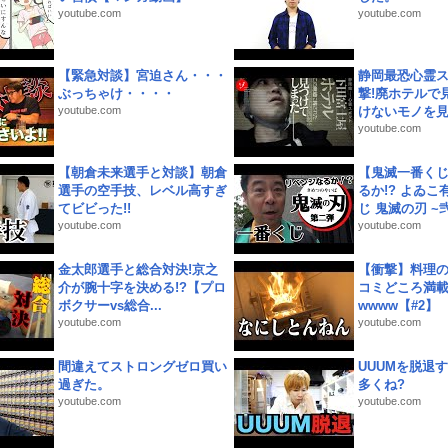
youtube.com
youtube.com
【緊急対談】宮迫さん・・・
静岡最恐心霊
ぶっちゃけ・・・・
撃!廃ホテルで
youtube.com
けないモノを見つ
youtube.com
【朝倉未来選手と対談】朝倉
【鬼滅一番く
選手の空手技、レベル高すぎ
るか!? よゐ
てビビった!!
じ 鬼滅の刃 ~弐.
youtube.com
youtube.com
金太郎選手と総合対決!京之
【衝撃】料理
介が腕十字を決める!?【プロ
コミどころ満載
ボクサーvs総合...
wwww【#2】
youtube.com
youtube.com
間違えてストロングゼロ買い
UUUMを脱退する
過ぎた。
多くね?
youtube.com
youtube.com