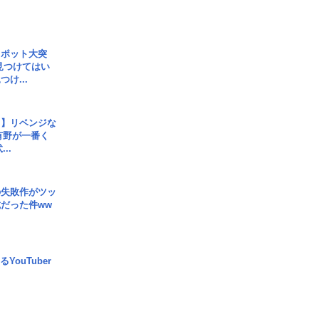
スポット大突
見つけてはい
け...
じ】リベンジな
こ有野が一番く
..
の失敗作がツッ
だった件ww
YouTuber