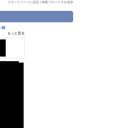
スタートページに設定
|
検索プロバイダを追加
ト絵
もっと見る