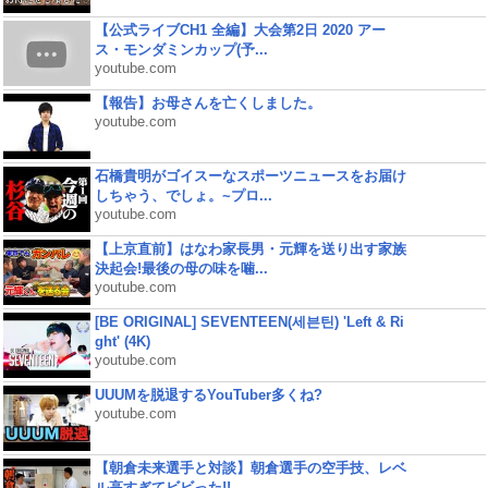
【公式ライブCH1 全編】大会第2日 2020 アー
ス・モンダミンカップ(予...
youtube.com
【報告】お母さんを亡くしました。
youtube.com
石橋貴明がゴイスーなスポーツニュースをお届け
しちゃう、でしょ。~プロ...
youtube.com
【上京直前】はなわ家長男・元輝を送り出す家族
決起会!最後の母の味を噛...
youtube.com
[BE ORIGINAL] SEVENTEEN(세븐틴) 'Left & Ri
ght' (4K)
youtube.com
UUUMを脱退するYouTuber多くね?
youtube.com
【朝倉未来選手と対談】朝倉選手の空手技、レベ
ル高すぎてビビった!!