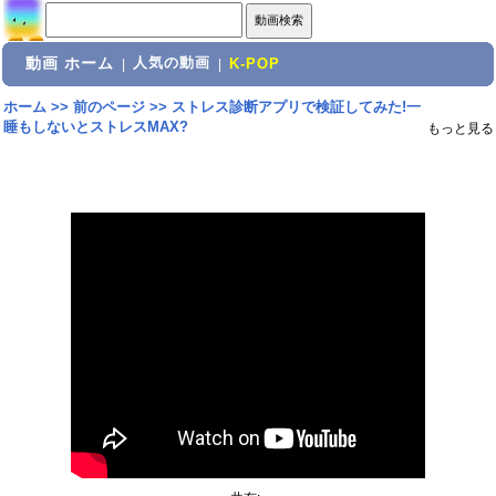
動画 ホーム
人気の動画
|
|
K-POP
ホーム
>>
前のページ
>>
ストレス診断アプリで検証してみた!一
睡もしないとストレスMAX?
もっと見る