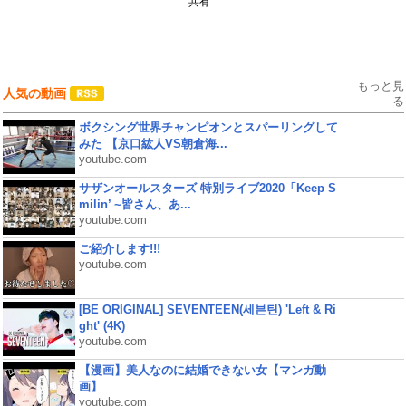
共有:
もっと見
人気の動画
る
ボクシング世界チャンピオンとスパーリングして
みた 【京口紘人VS朝倉海...
youtube.com
サザンオールスターズ 特別ライブ2020「Keep S
milin’ ~皆さん、あ...
youtube.com
ご紹介します!!!
youtube.com
[BE ORIGINAL] SEVENTEEN(세븐틴) 'Left & Ri
ght' (4K)
youtube.com
【漫画】美人なのに結婚できない女【マンガ動
画】
youtube.com