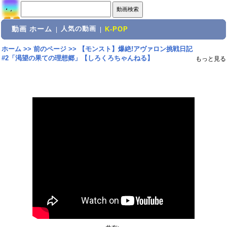
動画 ホーム
人気の動画
|
|
K-POP
ホーム
>>
前のページ
>>
【モンスト】爆絶!アヴァロン挑戦日記
#2「渇望の果ての理想郷」【しろくろちゃんねる】
もっと見る