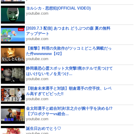
ヨルシカ - 思想犯(OFFICIAL VIDEO)
youtube.com
[2020.7.3 配信] あつまれ どうぶつの森 夏の無料
アップデート
youtube.com
【衝撃】料理の失敗作がツッコミどころ満載だっ
た件wwwwww【#2】
youtube.com
静岡最恐心霊スポット大突撃!廃ホテルで見つけて
はいけないモノを見つけ...
youtube.com
【朝倉未来選手と対談】朝倉選手の空手技、レベ
ル高すぎてビビった!!
youtube.com
金太郎選手と総合対決!京之介が腕十字を決める!?
【プロボクサーvs総合...
youtube.com
誕生日おめでとう♡
youtube.com