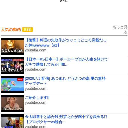
共有:
もっと見
人気の動画
る
【衝撃】料理の失敗作がツッコミどころ満載だっ
た件wwwwww【#2】
youtube.com
【日本一VS日本一】ポーカープロが人生を賭けて
ガチで勝負してみた!!!!!!...
youtube.com
[2020.7.3 配信] あつまれ どうぶつの森 夏の無料
アップデート
youtube.com
ご紹介します!!!
youtube.com
金太郎選手と総合対決!京之介が腕十字を決める!?
【プロボクサーvs総合...
youtube.com