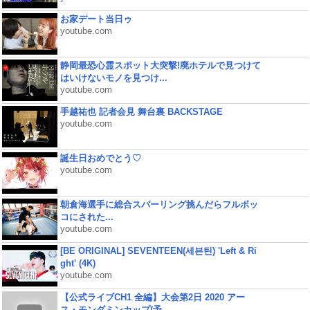
お家デート当日ゥ
youtube.com
静岡最恐心霊スポット大突撃!廃ホテルで見つけて
はいけないモノを見つけ...
youtube.com
手越祐也 記者会見 舞台裏 BACKSTAGE
youtube.com
誕生日おめでとう♡
youtube.com
朝倉海選手に総合スパーリング挑んだらフルボッ
コにされた...
youtube.com
[BE ORIGINAL] SEVENTEEN(세븐틴) 'Left & Ri
ght' (4K)
youtube.com
【公式ライブCH1 全編】大会第2日 2020 アー
ス・モンダミンカップ(予...