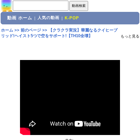
動画 ホーム
人気の動画
|
|
K-POP
ホーム
>>
前のページ
>>
【クラクラ実況】華麗なるクイヒーブ
リッド!ヘイスト5つで空をサポート!【TH10全壊】
もっと見る