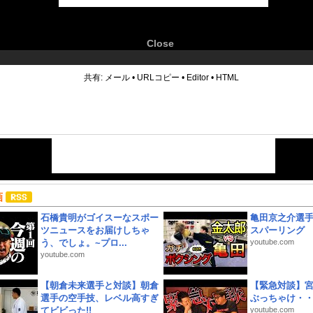
Close
6
共有:
メール
•
URLコピー
•
Editor
•
HTML
画
石橋貴明がゴイスーなスポー
亀田京之介選
ツニュースをお届けしちゃ
スパーリング
う、でしょ。~プロ...
youtube.com
youtube.com
【朝倉未来選手と対談】朝倉
【緊急対談】
選手の空手技、レベル高すぎ
ぶっちゃけ・
てビビった!!
youtube.com