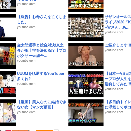
youtube.com
【報告】お母さんを亡くしま
サザンオールス
した。
ライブ2020「Kee
youtube.com
~皆さん、あ...
youtube.com
金太郎選手と総合対決!京之
ご紹介します!!!
介が腕十字を決める!?【プロ
youtube.com
ボクサーvs総合...
youtube.com
UUUMを脱退するYouTuber
【日本一VS日
多くね?
ープロが人生
youtube.com
勝負してみた!!!!!
youtube.com
【漫画】美人なのに結婚でき
【多目的トイ
ない女【マンガ動画】
に浮気してボ
youtube.com
youtube.com