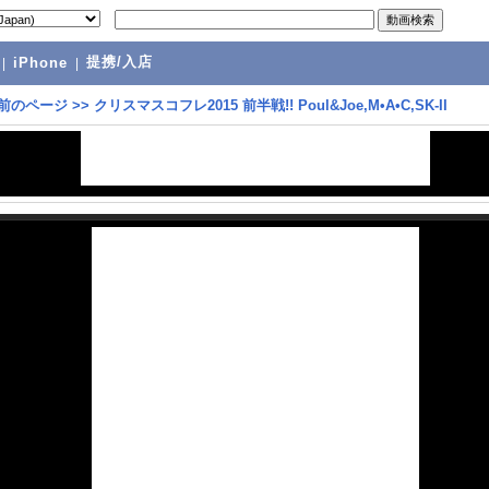
提携/入店
|
iPhone
|
前のページ
>>
クリスマスコフレ2015 前半戦!! Poul&Joe,M•A•C,SK-II