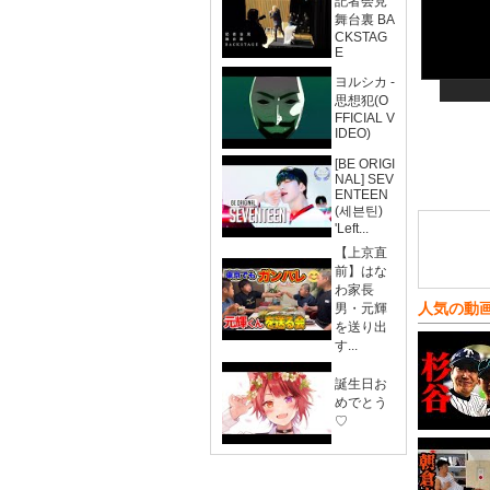
記者会見
舞台裏 BA
CKSTAG
E
ヨルシカ -
思想犯(O
FFICIAL V
IDEO)
[BE ORIGI
NAL] SEV
ENTEEN
(세븐틴)
'Left...
【上京直
前】はな
わ家長
人気の動
男・元輝
を送り出
す...
誕生日お
めでとう
♡