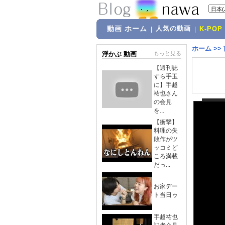
動画 ホーム
人気の動画
|
|
K-POP
ホーム
>>
浮かぶ 動画
もっと見る
【週刊誌
すら手玉
に】手越
祐也さん
の会見
を...
【衝撃】
料理の失
敗作がツ
ッコミど
ころ満載
だっ...
お家デー
ト当日ゥ
手越祐也