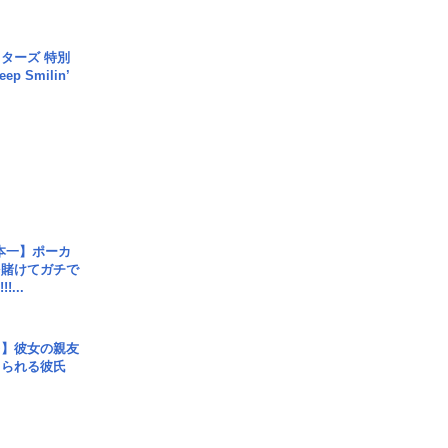
ターズ 特別
p Smilin’
本一】ポーカ
を賭けてガチで
!...
レ】彼女の親友
コられる彼氏