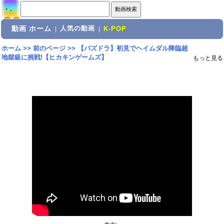
動画 ホーム
人気の動画
|
|
K-POP
ホーム
>>
前のページ
>>
【パズドラ】初見でヘイムダル降臨超
地獄級に挑戦!【ヒカキンゲームズ】
もっと見る