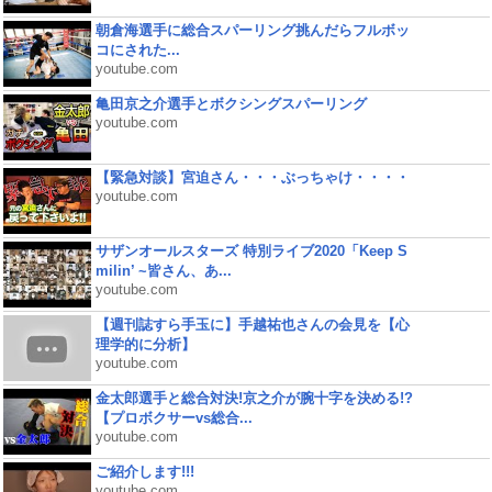
朝倉海選手に総合スパーリング挑んだらフルボッ
コにされた...
youtube.com
亀田京之介選手とボクシングスパーリング
youtube.com
【緊急対談】宮迫さん・・・ぶっちゃけ・・・・
youtube.com
サザンオールスターズ 特別ライブ2020「Keep S
milin’ ~皆さん、あ...
youtube.com
【週刊誌すら手玉に】手越祐也さんの会見を【心
理学的に分析】
youtube.com
金太郎選手と総合対決!京之介が腕十字を決める!?
【プロボクサーvs総合...
youtube.com
ご紹介します!!!
youtube.com