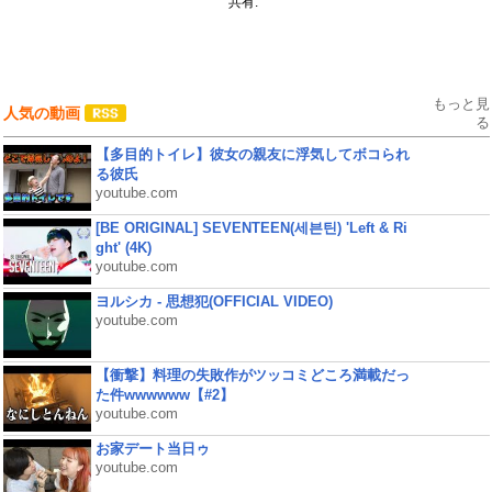
共有:
もっと見
人気の動画
る
【多目的トイレ】彼女の親友に浮気してボコられ
る彼氏
youtube.com
[BE ORIGINAL] SEVENTEEN(세븐틴) 'Left & Ri
ght' (4K)
youtube.com
ヨルシカ - 思想犯(OFFICIAL VIDEO)
youtube.com
【衝撃】料理の失敗作がツッコミどころ満載だっ
た件wwwwww【#2】
youtube.com
お家デート当日ゥ
youtube.com