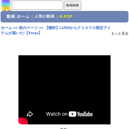
動画 ホーム
人気の動画
|
|
K-POP
ホーム
>>
前のページ
>>
【開封】LUSHからクリスマス限定アイ
テムが届いた!【Xmas】
もっと見る