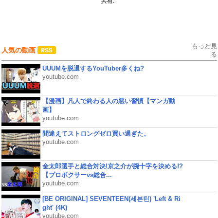
共有:
もっと見
人気の動画
る
UUUMを脱退するYouTuber多くね?
youtube.com
【漫画】凡人で終わる人の悪い習慣【マンガ動
画】
youtube.com
間違えてストロングゼロ買い過ぎた。
youtube.com
金太郎選手と総合対決!京之介が腕十字を決める!?
【プロボクサーvs総合...
youtube.com
[BE ORIGINAL] SEVENTEEN(세븐틴) 'Left & Ri
ght' (4K)
youtube.com