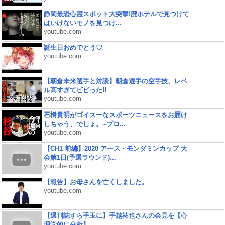
静岡最恐心霊スポット大突撃!廃ホテルで見つけて
はいけないモノを見つけ...
youtube.com
誕生日おめでとう♡
youtube.com
【朝倉未来選手と対談】朝倉選手の空手技、レベ
ル高すぎてビビった!!
youtube.com
石橋貴明がゴイスーなスポーツニュースをお届け
しちゃう、でしょ。~プロ...
youtube.com
【CH1 前編】2020 アース・モンダミンカップ 大
会第1日(予選ラウンド)...
youtube.com
【報告】お母さんを亡くしました。
youtube.com
【週刊誌すら手玉に】手越祐也さんの会見を【心
理学的に分析】