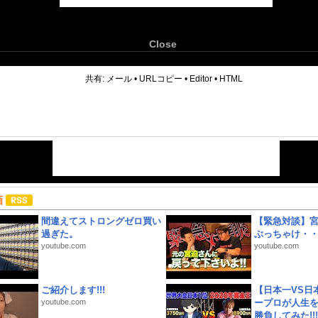
Close
6
共有:
メール
•
URLコピー
•
Editor
•
HTML
画
間違えてストロングゼロ買い
【緊急対談】
過ぎた。
ぶっちゃけ・
youtube.com
youtube.com
ご紹介します!!!
【日本一VS日
youtube.com
ープロが人生
勝負してみた!!!!!