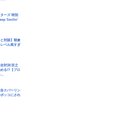
ターズ 特別
p Smilin’
手と対談】朝倉
、レベル高すぎ
合対決!京之
める!?【プロ
..
総合スパーリン
ルボッコにされ