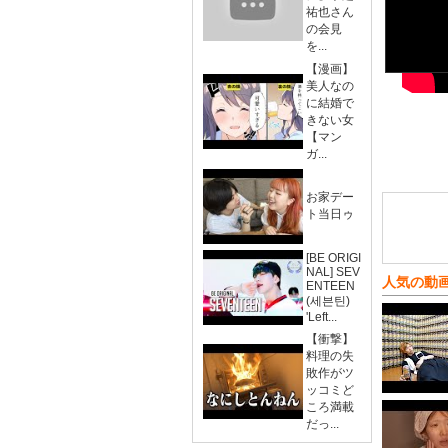
祐也さん
の会見
を...
【漫画】
美人なの
に結婚で
きない女
【マン
ガ...
お家デー
ト当日ゥ
[BE ORIGI
NAL] SEV
人気の動
ENTEEN
(세븐틴)
'Left...
【衝撃】
料理の失
敗作がツ
ッコミど
ころ満載
だっ...