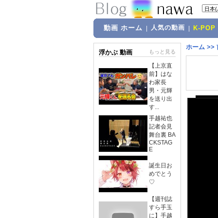
動画 ホーム
人気の動画
|
|
K-POP
ホーム
>>
浮かぶ 動画
もっと見る
【上京直
前】はな
わ家長
男・元輝
を送り出
す...
手越祐也
記者会見
舞台裏 BA
CKSTAG
E
誕生日お
めでとう
♡
【週刊誌
すら手玉
に】手越