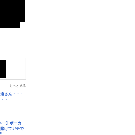
もっと見る
宮迫さん・・・
・・・
本一】ポーカ
を賭けてガチで
!...