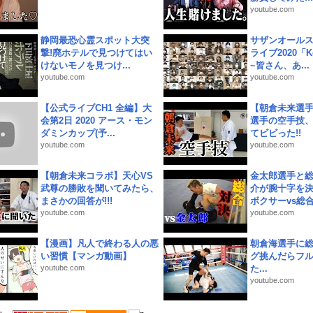
youtube.com
静岡最恐心霊スポット大突
サザンオールス
撃!廃ホテルで見つけてはい
ライブ2020「Kee
けないモノを見つけ...
~皆さん、あ...
youtube.com
youtube.com
【公式ライブCH1 全編】大
【朝倉未来選
会第2日 2020 アース・モン
選手の空手技
ダミンカップ(予...
てビビった!!
youtube.com
youtube.com
【朝倉未来コラボ】天心VS
金太郎選手と総
武尊の勝敗を聞いてみたら、
介が腕十字を決
まさかの回答が!!!
ボクサーvs総合.
youtube.com
youtube.com
【漫画】凡人で終わる人の悪
朝倉海選手に
い習慣【マンガ動画】
グ挑んだらフ
youtube.com
た...
youtube.com