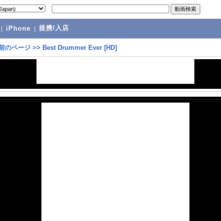
提携/入店
|
iPhone
|
前のページ
>>
Best Drummer Ever [HD]