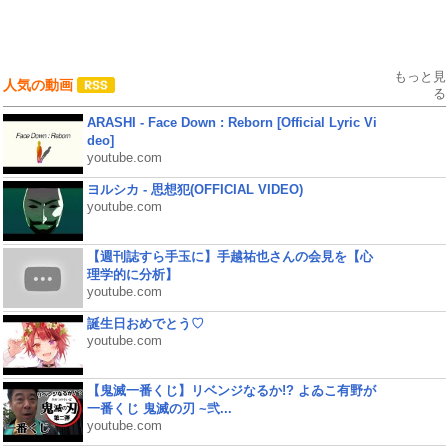
もっと見
人気の動画
る
ARASHI - Face Down : Reborn [Official Lyric Vi
deo]
youtube.com
ヨルシカ - 思想犯(OFFICIAL VIDEO)
youtube.com
【週刊誌すら手玉に】手越祐也さんの会見を【心
理学的に分析】
youtube.com
誕生日おめでとう♡
youtube.com
【鬼滅一番くじ】リベンジなるか!? よゐこ有野が
一番くじ 鬼滅の刃 ~弐...
youtube.com