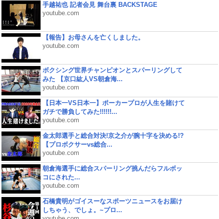
手越祐也 記者会見 舞台裏 BACKSTAGE
youtube.com
【報告】お母さんを亡くしました。
youtube.com
ボクシング世界チャンピオンとスパーリングして
みた 【京口紘人VS朝倉海...
youtube.com
【日本一VS日本一】ポーカープロが人生を賭けて
ガチで勝負してみた!!!!!!...
youtube.com
金太郎選手と総合対決!京之介が腕十字を決める!?
【プロボクサーvs総合...
youtube.com
朝倉海選手に総合スパーリング挑んだらフルボッ
コにされた...
youtube.com
石橋貴明がゴイスーなスポーツニュースをお届け
しちゃう、でしょ。~プロ...
youtube.com