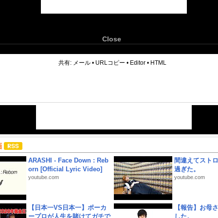
Close
6
共有:
メール
•
URLコピー
•
Editor
•
HTML
画
ARASHI - Face Down : Reb
間違えてスト
orn [Official Lyric Video]
過ぎた。
youtube.com
youtube.com
【日本一VS日本一】ポーカ
【報告】お母
ープロが人生を賭けてガチで
した。