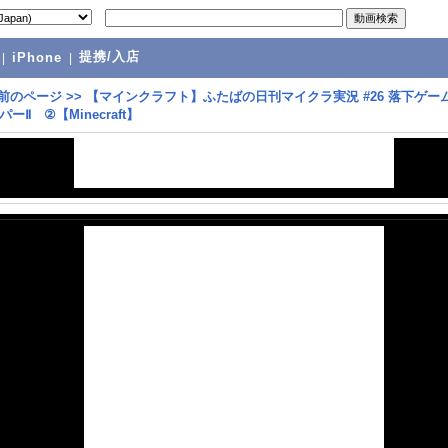
提携/入店
|
iPhone
|
前のページ
>>
【マインクラフト】ふたばの日刊マイクラ実況 #26 落下ゲ
ーⅡ ②【Minecraft】