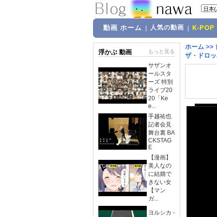
動画 ホーム
人気の動画
|
|
K-POP
ホーム
>>
浮かぶ 動画
もっと見る
ザ・ドロッパ
サザンオ
ールスタ
ーズ 特別
ライブ20
20「Ke
e...
手越祐也
記者会見
舞台裏 BA
CKSTAG
E
【漫画】
美人なの
に結婚で
きない女
【マン
ガ...
ヨルシカ -