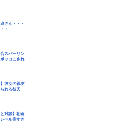
宮迫さん・・・
・・・
総合スパーリン
ルボッコにされ
レ】彼女の親友
コられる彼氏
手と対談】朝倉
、レベル高すぎ