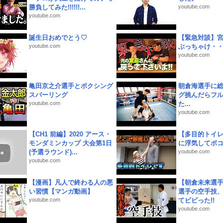
勝負してみた!!!!!!...
youtube.com
youtube.com
誕生日おめでとう♡
【緊急対談】
youtube.com
ぶっちゃけ・
youtube.com
亀田京之介選手とボクシング
朝倉海選手に
スパーリング
グ挑んだらフ
youtube.com
た...
youtube.com
【CH1 前編】2020 アース・
【多目的トイ
モンダミンカップ 大会第1日
に浮気してボ
(予選ラウンド)...
youtube.com
youtube.com
【漫画】凡人で終わる人の悪
【朝倉未来選
い習慣【マンガ動画】
選手の空手技
youtube.com
てビビった!!
youtube.com