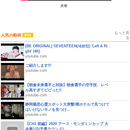
共有:
もっと見
人気の動画
る
[BE ORIGINAL] SEVENTEEN(세븐틴) 'Left & Ri
ght' (4K)
youtube.com
ご紹介します!!!
youtube.com
【朝倉未来選手と対談】朝倉選手の空手技、レベ
ル高すぎてビビった!!
youtube.com
静岡最恐心霊スポット大突撃!廃ホテルで見つけて
はいけないモノを見つけ...
youtube.com
【CH1 前編】2020 アース・モンダミンカップ 大
会第1日(予選ラウンド)...