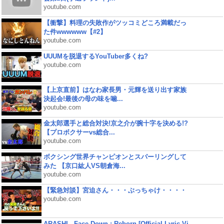
youtube.com
【衝撃】料理の失敗作がツッコミどころ満載だっ
た件wwwwww【#2】
youtube.com
UUUMを脱退するYouTuber多くね?
youtube.com
【上京直前】はなわ家長男・元輝を送り出す家族
決起会!最後の母の味を噛...
youtube.com
金太郎選手と総合対決!京之介が腕十字を決める!?
【プロボクサーvs総合...
youtube.com
ボクシング世界チャンピオンとスパーリングして
みた 【京口紘人VS朝倉海...
youtube.com
【緊急対談】宮迫さん・・・ぶっちゃけ・・・・
youtube.com
ARASHI - Face Down : Reborn [Official Lyric Vi