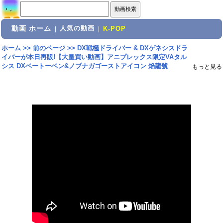
動画 ホーム
人気の動画
|
|
K-POP
ホーム
>>
前のページ
>>
DX戦極ドライバー & DXゲネシスドラ
イバーが本日再販!【大量買い動画】アニプレックス限定VAタル
シス DXベートーベン&ノブナガゴーストアイコン 焔龍號
もっと見る