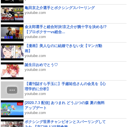
亀田京之介選手とボクシングスパーリング
youtube.com
金太郎選手と総合対決!京之介が腕十字を決める!?
【プロボクサーvs総合...
youtube.com
【漫画】美人なのに結婚できない女【マンガ動
画】
youtube.com
誕生日おめでとう♡
youtube.com
【週刊誌すら手玉に】手越祐也さんの会見を【心
理学的に分析】
youtube.com
[2020.7.3 配信] あつまれ どうぶつの森 夏の無料
アップデート
youtube.com
ボクシング世界チャンピオンとスパーリングして
みた 【京口紘人VS朝倉海...