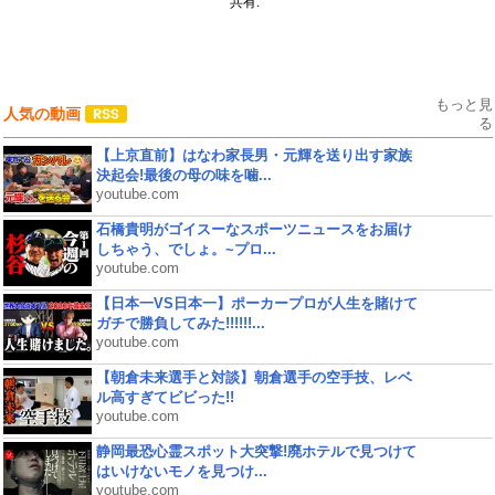
共有:
もっと見
人気の動画
る
【上京直前】はなわ家長男・元輝を送り出す家族
決起会!最後の母の味を噛...
youtube.com
石橋貴明がゴイスーなスポーツニュースをお届け
しちゃう、でしょ。~プロ...
youtube.com
【日本一VS日本一】ポーカープロが人生を賭けて
ガチで勝負してみた!!!!!!...
youtube.com
【朝倉未来選手と対談】朝倉選手の空手技、レベ
ル高すぎてビビった!!
youtube.com
静岡最恐心霊スポット大突撃!廃ホテルで見つけて
はいけないモノを見つけ...
youtube.com