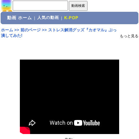
動画 ホーム
人気の動画
|
|
K-POP
ホーム
>>
前のページ
>>
ストレス解消グッズ『カオマル』ぶっ
潰してみた!
もっと見る