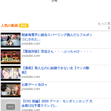
共有:
もっと見
人気の動画
る
朝倉海選手に総合スパーリング挑んだらフルボッ
コにされた...
youtube.com
【緊急対談】宮迫さん・・・ぶっちゃけ・・・・
youtube.com
【漫画】美人なのに結婚できない女【マンガ動
画】
youtube.com
お家デート当日ゥ
youtube.com
【CH1 前編】2020 アース・モンダミンカップ 大
会第1日(予選ラウンド)...
youtube.com