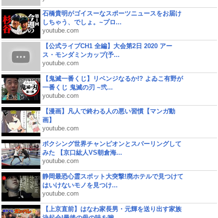
石橋貴明がゴイスーなスポーツニュースをお届け
しちゃう、でしょ。~プロ...
youtube.com
【公式ライブCH1 全編】大会第2日 2020 アー
ス・モンダミンカップ(予...
youtube.com
【鬼滅一番くじ】リベンジなるか!? よゐこ有野が
一番くじ 鬼滅の刃 ~弐...
youtube.com
【漫画】凡人で終わる人の悪い習慣【マンガ動
画】
youtube.com
ボクシング世界チャンピオンとスパーリングして
みた 【京口紘人VS朝倉海...
youtube.com
静岡最恐心霊スポット大突撃!廃ホテルで見つけて
はいけないモノを見つけ...
youtube.com
【上京直前】はなわ家長男・元輝を送り出す家族
決起会!最後の母の味を噛...