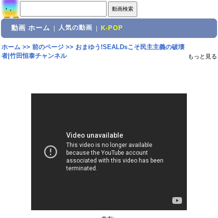
動画 ホーム
人気の動画
|
|
K-POP
ホーム
>>
前のページ
>>
おまゆう!SEALDsこそ民主主義の破壊
者|竹田恒泰チャンネル
もっと見る