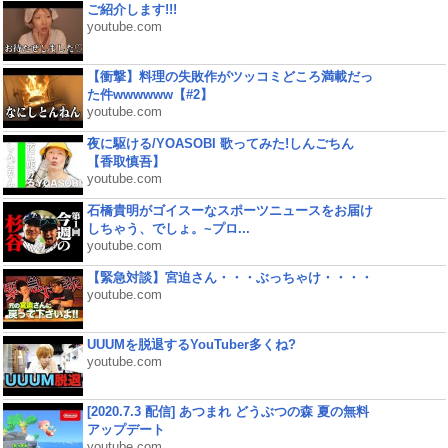
ご紹介します!!!
youtube.com
【衝撃】料理の失敗作がツッコミどころ満載だっ
た件wwwwww【#2】
youtube.com
夜に駆ける/YOASOBI 歌ってみた!しんごちん
【香取慎吾】
youtube.com
石橋貴明がゴイスーなスポーツニュースをお届け
しちゃう、でしょ。~プロ...
youtube.com
【緊急対談】宮迫さん・・・ぶっちゃけ・・・・
youtube.com
UUUMを脱退するYouTuber多くね?
youtube.com
[2020.7.3 配信] あつまれ どうぶつの森 夏の無料
アップデート
youtube.com