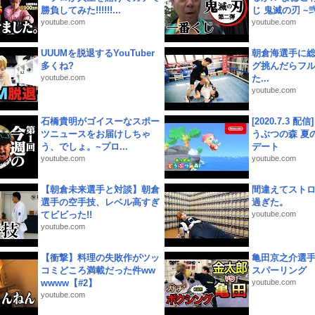
勝負してみた!!!!!!...
じ 鬼滅の刃 ~弐.
youtube.com
youtube.com
UUUMを脱退するYouTuber
朝倉海選手に
多くね?
グ挑んだらフ
youtube.com
た...
youtube.com
石橋貴明がゴイスーなスポー
[2020.7.3 配
ツニュースをお届けしちゃ
うぶつの森 夏
う、でしょ。~プロ...
デート
youtube.com
youtube.com
【朝倉未来選手と対談】朝倉
間違えてスト
選手の空手技、レベル高すぎ
過ぎた。
てビビった!!
youtube.com
youtube.com
【衝撃】料理の失敗作がツッ
亀田京之介選
コミどころ満載だった件ww
スパーリング
wwww【#2】
youtube.com
youtube.com