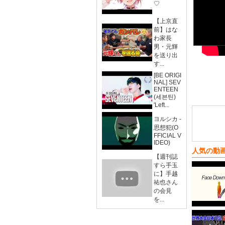
♡
【上京直
前】はな
わ家長
男・元輝
を送り出
す...
[BE ORIGI
NAL] SEV
ENTEEN
(세븐틴)
'Left...
ヨルシカ -
思想犯(O
FFICIAL V
IDEO)
人気の動
【週刊誌
すら手玉
に】手越
祐也さん
の会見
を...