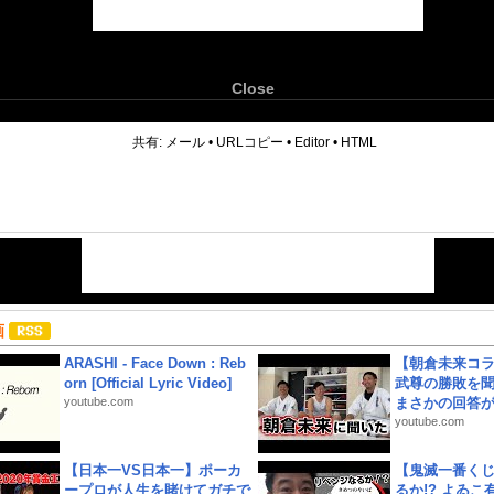
Close
6
共有:
メール
•
URLコピー
•
Editor
•
HTML
画
ARASHI - Face Down : Reb
【朝倉未来コラ
orn [Official Lyric Video]
武尊の勝敗を
youtube.com
まさかの回答が!
youtube.com
【日本一VS日本一】ポーカ
【鬼滅一番く
ープロが人生を賭けてガチで
るか!? よゐ