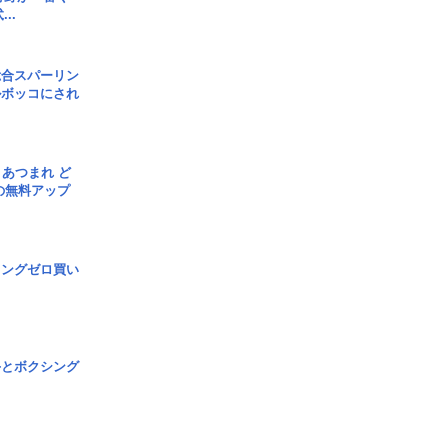
..
総合スパーリン
ルボッコにされ
信] あつまれ ど
の無料アップ
ロングゼロ買い
手とボクシング