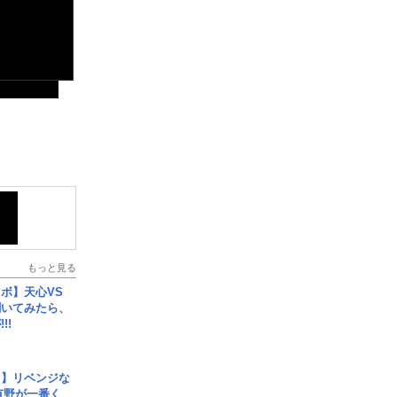
もっと見る
ボ】天心VS
聞いてみたら、
!!
じ】リベンジな
こ有野が一番く