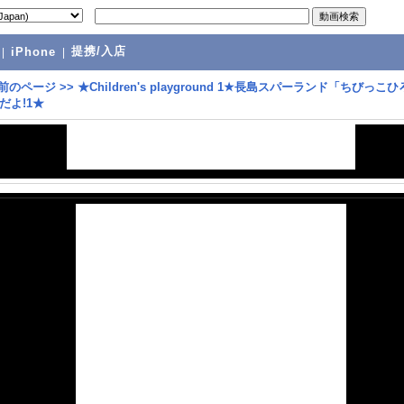
提携/入店
|
iPhone
|
前のページ
>>
★Children's playground 1★長島スパーランド「ちびっこひ
だよ!1★