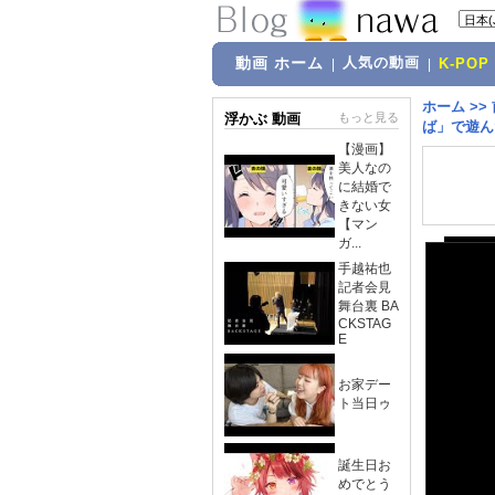
動画 ホーム
人気の動画
|
|
K-POP
ホーム
>>
浮かぶ 動画
もっと見る
ば」で遊ん
【漫画】
美人なの
に結婚で
きない女
【マン
ガ...
手越祐也
記者会見
舞台裏 BA
CKSTAG
E
お家デー
ト当日ゥ
誕生日お
めでとう