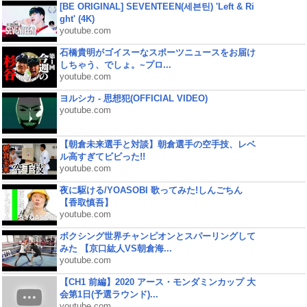
[BE ORIGINAL] SEVENTEEN(세븐틴) 'Left & Ri
ght' (4K)
youtube.com
石橋貴明がゴイスーなスポーツニュースをお届け
しちゃう、でしょ。~プロ...
youtube.com
ヨルシカ - 思想犯(OFFICIAL VIDEO)
youtube.com
【朝倉未来選手と対談】朝倉選手の空手技、レベ
ル高すぎてビビった!!
youtube.com
夜に駆ける/YOASOBI 歌ってみた!しんごちん
【香取慎吾】
youtube.com
ボクシング世界チャンピオンとスパーリングして
みた 【京口紘人VS朝倉海...
youtube.com
【CH1 前編】2020 アース・モンダミンカップ 大
会第1日(予選ラウンド)...
youtube.com