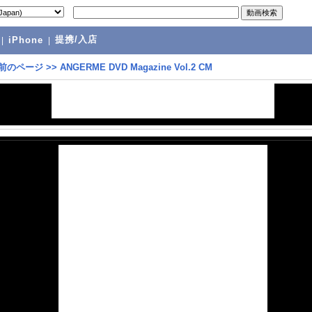
提携/入店
|
iPhone
|
前のページ
>>
ANGERME DVD Magazine Vol.2 CM