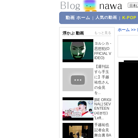
動画 ホーム
人気の動画
|
|
K-POP
ホーム
>>
浮かぶ 動画
もっと見る
ヨルシカ -
思想犯(O
FFICIAL V
IDEO)
【週刊誌
すら手玉
に】手越
祐也さん
の会見
を...
[BE ORIGI
NAL] SEV
ENTEEN
(세븐틴)
'Left...
手越祐也
記者会見
舞台裏 BA