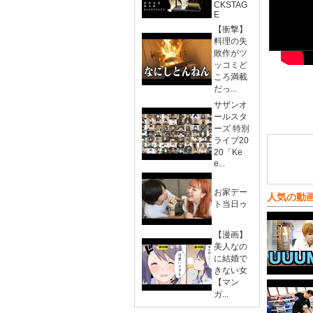
CKSTAG
E
【衝撃】
料理の失
敗作がツ
ッコミど
ころ満載
だっ...
サザンオ
ールスタ
ーズ 特別
ライブ20
20「Ke
e...
お家デー
人気の動
ト当日ゥ
【漫画】
美人なの
に結婚で
きない女
【マン
ガ...