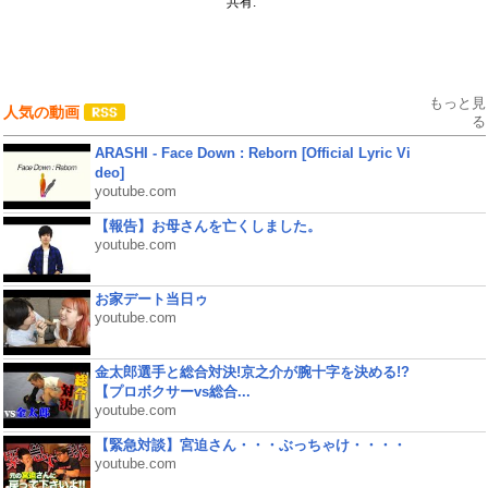
共有:
もっと見
人気の動画
る
ARASHI - Face Down : Reborn [Official Lyric Vi
deo]
youtube.com
【報告】お母さんを亡くしました。
youtube.com
お家デート当日ゥ
youtube.com
金太郎選手と総合対決!京之介が腕十字を決める!?
【プロボクサーvs総合...
youtube.com
【緊急対談】宮迫さん・・・ぶっちゃけ・・・・
youtube.com