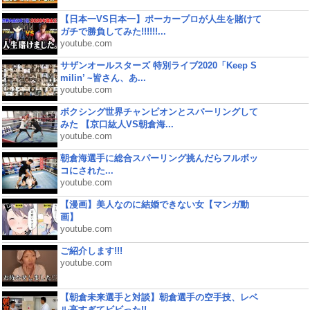
【日本一VS日本一】ポーカープロが人生を賭けて
ガチで勝負してみた!!!!!!...
youtube.com
サザンオールスターズ 特別ライブ2020「Keep S
milin’ ~皆さん、あ...
youtube.com
ボクシング世界チャンピオンとスパーリングして
みた 【京口紘人VS朝倉海...
youtube.com
朝倉海選手に総合スパーリング挑んだらフルボッ
コにされた...
youtube.com
【漫画】美人なのに結婚できない女【マンガ動
画】
youtube.com
ご紹介します!!!
youtube.com
【朝倉未来選手と対談】朝倉選手の空手技、レベ
ル高すぎてビビった!!