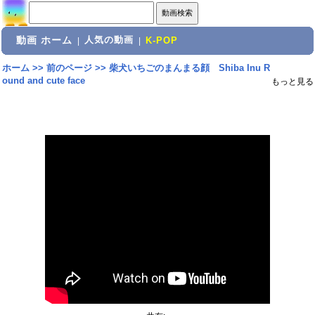
動画 ホーム
人気の動画
|
|
K-POP
ホーム
>>
前のページ
>>
柴犬いちごのまんまる顔 Shiba Inu R
ound and cute face
もっと見る