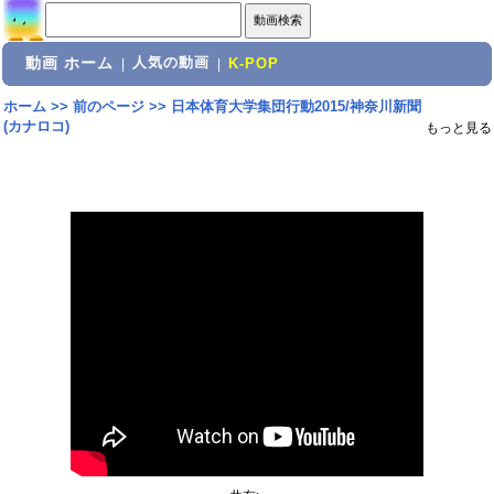
動画 ホーム
人気の動画
|
|
K-POP
ホーム
>>
前のページ
>>
日本体育大学集団行動2015/神奈川新聞
(カナロコ)
もっと見る