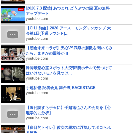
[2020.7.3 配信] あつまれ どうぶつの森 夏の無料
アップデート
youtube.com
【CH1 前編】2020 アース・モンダミンカップ 大
会第1日(予選ラウンド)...
youtube.com
【朝倉未来コラボ】天心VS武尊の勝敗を聞いてみ
たら、まさかの回答が!!!
youtube.com
静岡最恐心霊スポット大突撃!廃ホテルで見つけて
はいけないモノを見つけ...
youtube.com
手越祐也 記者会見 舞台裏 BACKSTAGE
youtube.com
【週刊誌すら手玉に】手越祐也さんの会見を【心
理学的に分析】
youtube.com
【多目的トイレ】彼女の親友に浮気してボコられ
る彼氏