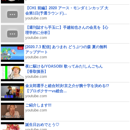
【CH1 前編】2020 アース・モンダミンカップ 大
会第1日(予選ラウンド)...
youtube.com
【週刊誌すら手玉に】手越祐也さんの会見を【心
理学的に分析】
youtube.com
[2020.7.3 配信] あつまれ どうぶつの森 夏の無料
アップデート
youtube.com
夜に駆ける/YOASOBI 歌ってみた!しんごちん
【香取慎吾】
youtube.com
金太郎選手と総合対決!京之介が腕十字を決める!?
【プロボクサーvs総合...
youtube.com
ご紹介します!!!
youtube.com
誕生日おめでとう♡
youtube.com