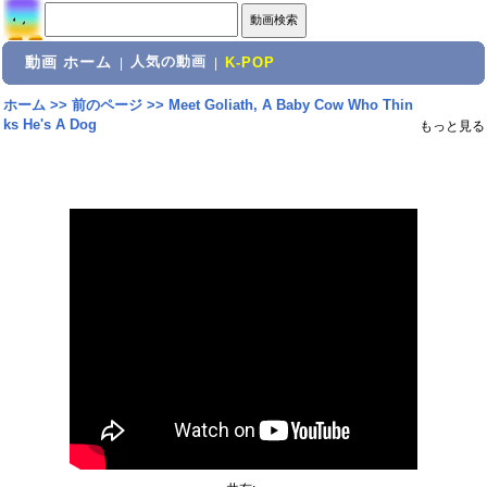
動画 ホーム
人気の動画
|
|
K-POP
ホーム
>>
前のページ
>>
Meet Goliath, A Baby Cow Who Thin
ks He's A Dog
もっと見る