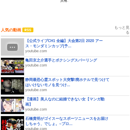
共有:
もっと見
人気の動画
る
【公式ライブCH1 全編】大会第2日 2020 アー
ス・モンダミンカップ(予...
youtube.com
亀田京之介選手とボクシングスパーリング
youtube.com
静岡最恐心霊スポット大突撃!廃ホテルで見つけて
はいけないモノを見つけ...
youtube.com
【漫画】美人なのに結婚できない女【マンガ動
画】
youtube.com
石橋貴明がゴイスーなスポーツニュースをお届け
しちゃう、でしょ。~プロ...
youtube.com