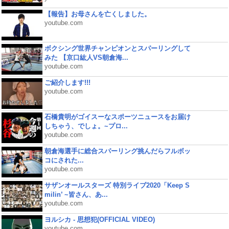
【報告】お母さんを亡くしました。
youtube.com
ボクシング世界チャンピオンとスパーリングして
みた 【京口紘人VS朝倉海...
youtube.com
ご紹介します!!!
youtube.com
石橋貴明がゴイスーなスポーツニュースをお届け
しちゃう、でしょ。~プロ...
youtube.com
朝倉海選手に総合スパーリング挑んだらフルボッ
コにされた...
youtube.com
サザンオールスターズ 特別ライブ2020「Keep S
milin’ ~皆さん、あ...
youtube.com
ヨルシカ - 思想犯(OFFICIAL VIDEO)
youtube.com