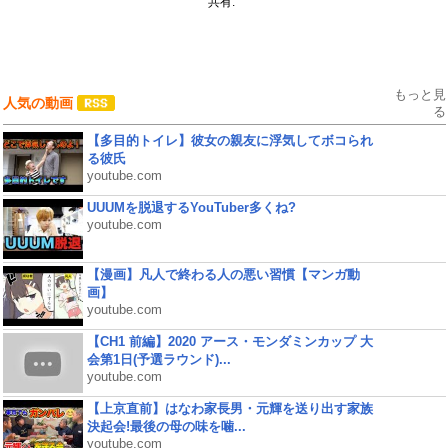
共有:
もっと見
人気の動画
る
【多目的トイレ】彼女の親友に浮気してボコられ
る彼氏
youtube.com
UUUMを脱退するYouTuber多くね?
youtube.com
【漫画】凡人で終わる人の悪い習慣【マンガ動
画】
youtube.com
【CH1 前編】2020 アース・モンダミンカップ 大
会第1日(予選ラウンド)...
youtube.com
【上京直前】はなわ家長男・元輝を送り出す家族
決起会!最後の母の味を噛...
youtube.com