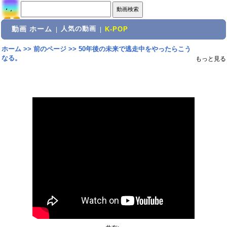
動画 ホーム
人気の動画
|
|
K-POP
ホーム
>>
前のページ
>>
50年後の未来で逃走中をやったらこう
なる。
もっと見る