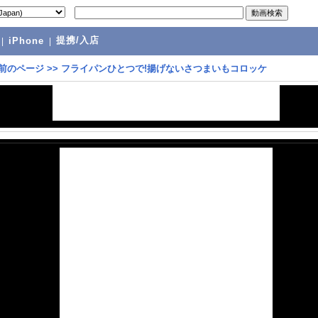
提携/入店
|
iPhone
|
前のページ
>>
フライパンひとつで!揚げないさつまいもコロッケ