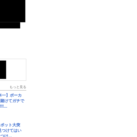
もっと見る
本一】ポーカ
を賭けてガチで
!...
スポット大突
見つけてはい
け...