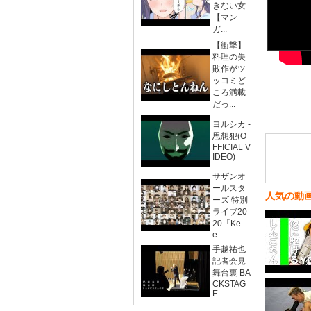
きない女
【マン
ガ...
【衝撃】
料理の失
敗作がツ
ッコミど
ころ満載
だっ...
ヨルシカ -
思想犯(O
FFICIAL V
IDEO)
サザンオ
ールスタ
人気の動
ーズ 特別
ライブ20
20「Ke
e...
手越祐也
記者会見
舞台裏 BA
CKSTAG
E