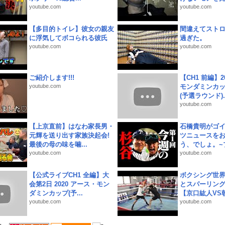
youtube.com
youtube.com
【多目的トイレ】彼女の親友
間違えてスト
に浮気してボコられる彼氏
過ぎた。
youtube.com
youtube.com
ご紹介します!!!
【CH1 前編】2
youtube.com
モンダミンカッ
(予選ラウンド)..
youtube.com
【上京直前】はなわ家長男・
石橋貴明がゴ
元輝を送り出す家族決起会!
ツニュースを
最後の母の味を噛...
う、でしょ。~プ
youtube.com
youtube.com
【公式ライブCH1 全編】大
ボクシング世
会第2日 2020 アース・モン
とスパーリン
ダミンカップ(予...
【京口紘人VS朝
youtube.com
youtube.com