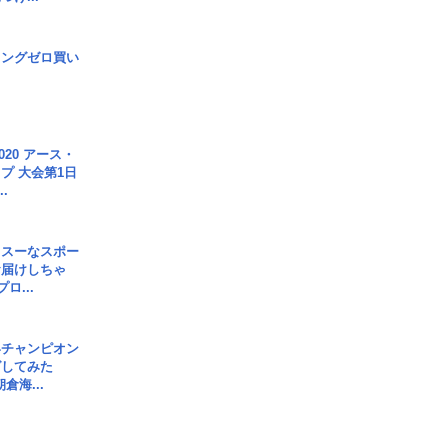
ロングゼロ買い
020 アース・
プ 大会第1日
.
イスーなスポー
お届けしちゃ
ロ...
界チャンピオン
グしてみた
倉海...