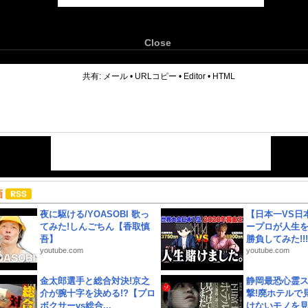
Close
6
共有:
メール
•
URLコピー
•
Editor
•
HTML
画
夜に駆ける/YOASOBI 歌っ
【日本一VS日
てみた!しんごちん【香取慎
ープロが人生
吾】
勝負してみた!!!!!
youtube.com
youtube.com
金太郎選手と総合対決!京之
静岡最恐心霊
介が腕十字を決める!?【プロ
撃!廃ホテルで
ボクサーvs総合...
けないモノを見つ