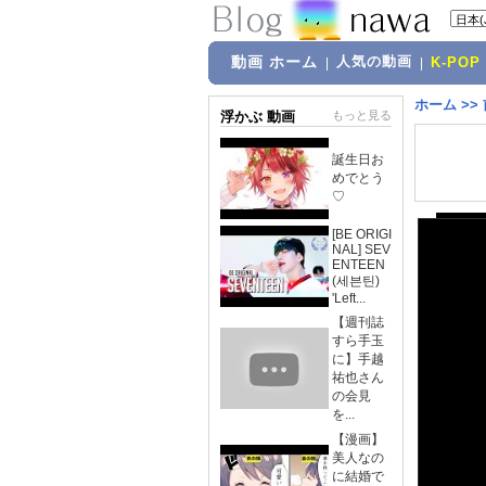
動画 ホーム
人気の動画
|
|
K-POP
ホーム
>>
浮かぶ 動画
もっと見る
誕生日お
めでとう
♡
[BE ORIGI
NAL] SEV
ENTEEN
(세븐틴)
'Left...
【週刊誌
すら手玉
に】手越
祐也さん
の会見
を...
【漫画】
美人なの
に結婚で