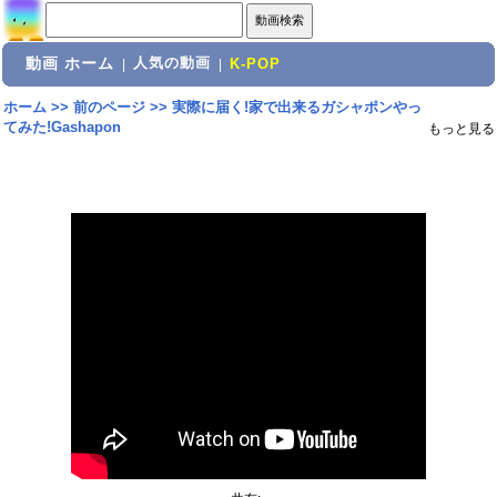
動画 ホーム
人気の動画
|
|
K-POP
ホーム
>>
前のページ
>>
実際に届く!家で出来るガシャポンやっ
てみた!Gashapon
もっと見る