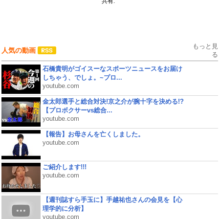
共有:
もっと見
人気の動画
る
石橋貴明がゴイスーなスポーツニュースをお届け
しちゃう、でしょ。~プロ...
youtube.com
金太郎選手と総合対決!京之介が腕十字を決める!?
【プロボクサーvs総合...
youtube.com
【報告】お母さんを亡くしました。
youtube.com
ご紹介します!!!
youtube.com
【週刊誌すら手玉に】手越祐也さんの会見を【心
理学的に分析】
youtube.com