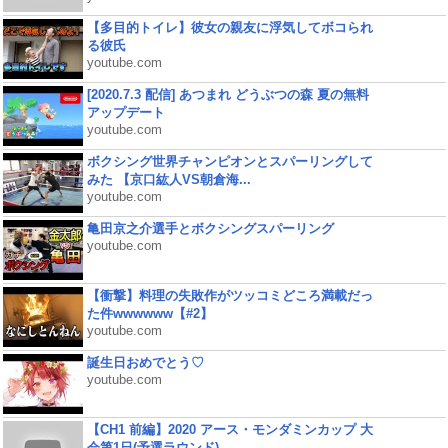
【多目的トイレ】彼女の親友に浮気してボコられ
る彼氏
youtube.com
[2020.7.3 配信] あつまれ どうぶつの森 夏の無料
アップデート
youtube.com
ボクシング世界チャンピオンとスパーリングして
みた 【京口紘人VS朝倉海...
youtube.com
亀田京之介選手とボクシングスパーリング
youtube.com
【衝撃】料理の失敗作がツッコミどころ満載だっ
た件wwwwww【#2】
youtube.com
誕生日おめでとう♡
youtube.com
【CH1 前編】2020 アース・モンダミンカップ 大
会第1日(予選ラウンド)...