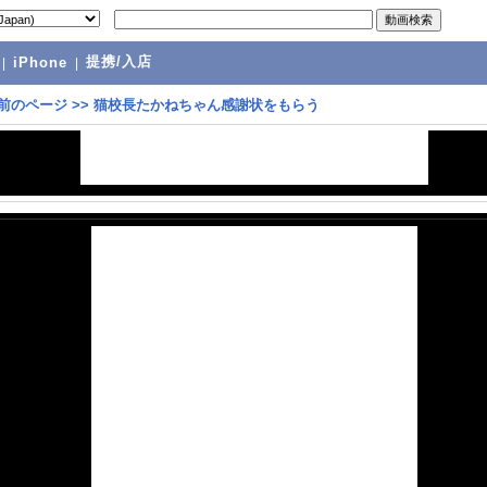
提携/入店
|
iPhone
|
前のページ
>>
猫校長たかねちゃん感謝状をもらう