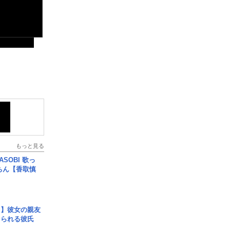
もっと見る
SOBI 歌っ
ちん【香取慎
レ】彼女の親友
コられる彼氏