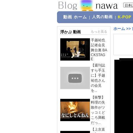
動画 ホーム
人気の動画
|
|
K-POP
ホーム
>>
浮かぶ 動画
もっと見る
手越祐也
記者会見
舞台裏 BA
CKSTAG
E
【週刊誌
すら手玉
に】手越
祐也さん
の会見
を...
【衝撃】
料理の失
敗作がツ
ッコミど
ころ満載
だっ...
【上京直