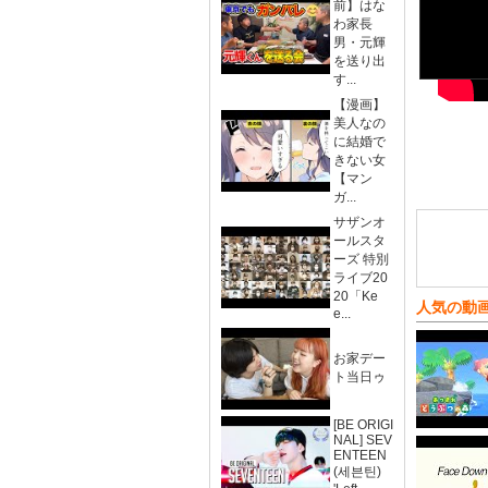
前】はな
わ家長
男・元輝
を送り出
す...
【漫画】
美人なの
に結婚で
きない女
【マン
ガ...
サザンオ
ールスタ
ーズ 特別
ライブ20
20「Ke
人気の動
e...
お家デー
ト当日ゥ
[BE ORIGI
NAL] SEV
ENTEEN
(세븐틴)