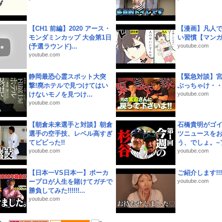
【CH1 前編】2020 アース・
【漫画】凡人
モンダミンカップ 大会第1日
い習慣【マン
(予選ラウンド)...
youtube.com
youtube.com
静岡最恐心霊スポット大突
【緊急対談】
撃!廃ホテルで見つけてはい
ぶっちゃけ・
けないモノを見つけ...
youtube.com
youtube.com
【朝倉未来選手と対談】朝倉
石橋貴明がゴ
選手の空手技、レベル高すぎ
ツニュースを
てビビった!!
う、でしょ。~プ
youtube.com
youtube.com
【日本一VS日本一】ポーカ
ご紹介します!!!
ープロが人生を賭けてガチで
youtube.com
勝負してみた!!!!!!...
youtube.com