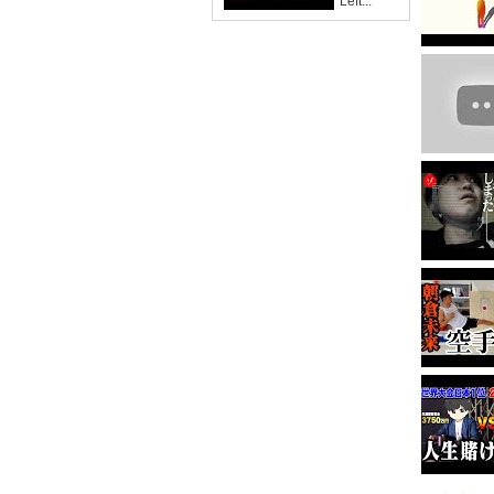
'Left...