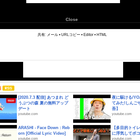
Close
6
共有:
メール
•
URLコピー
•
Editor
•
HTML
画
[2020.7.3 配信] あつまれ ど
夜に駆ける/YOA
うぶつの森 夏の無料アップ
てみた!しんご
デート
吾】
youtube.com
youtube.com
ARASHI - Face Down : Reb
【多目的トイ
orn [Official Lyric Video]
に浮気してボ
youtube.com
youtube.com