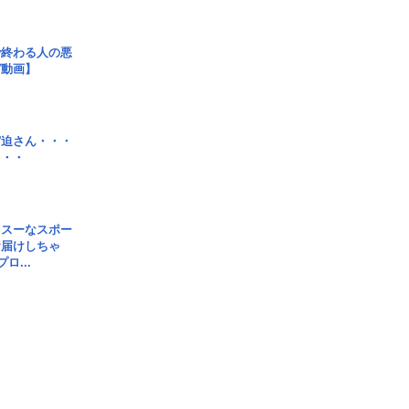
で終わる人の悪
ガ動画】
宮迫さん・・・
・・・
イスーなスポー
お届けしちゃ
ロ...