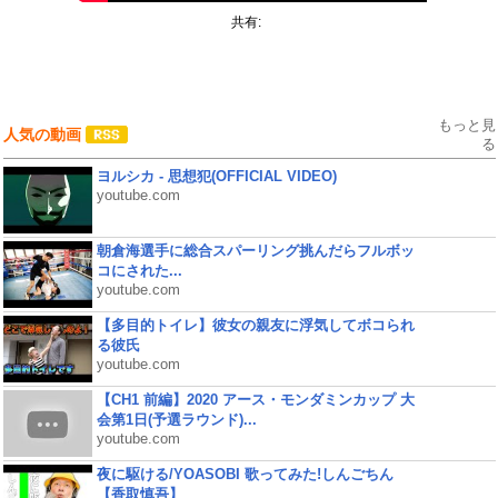
共有:
もっと見
人気の動画
る
ヨルシカ - 思想犯(OFFICIAL VIDEO)
youtube.com
朝倉海選手に総合スパーリング挑んだらフルボッ
コにされた...
youtube.com
【多目的トイレ】彼女の親友に浮気してボコられ
る彼氏
youtube.com
【CH1 前編】2020 アース・モンダミンカップ 大
会第1日(予選ラウンド)...
youtube.com
夜に駆ける/YOASOBI 歌ってみた!しんごちん
【香取慎吾】