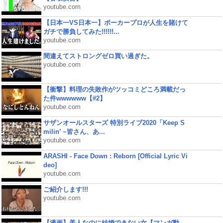
youtube.com
【日本一VS日本一】ポーカープロが人生を賭けて
ガチで勝負してみた!!!!!!...
youtube.com
間違えてストロングゼロ買い過ぎた。
youtube.com
【衝撃】料理の失敗作がツッコミどころ満載だっ
た件wwwwww【#2】
youtube.com
サザンオールスターズ 特別ライブ2020「Keep S
milin’ ~皆さん、あ...
youtube.com
ARASHI - Face Down : Reborn [Official Lyric Vi
deo]
youtube.com
ご紹介します!!!
youtube.com
【漫画】美人なのに結婚できない女【マンガ動