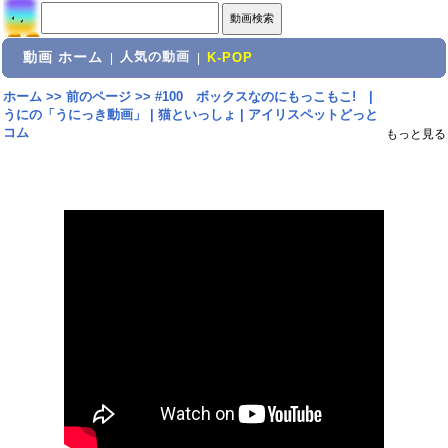
動画 ホーム
人気の動画
|
|
K-POP
ホーム
>>
前のページ
>>
#100 ボックスなのにもっこもこ! |
うにの「うにっき動画」 | 猫といっしょ | アイリスペットどっと
コム
もっと見る